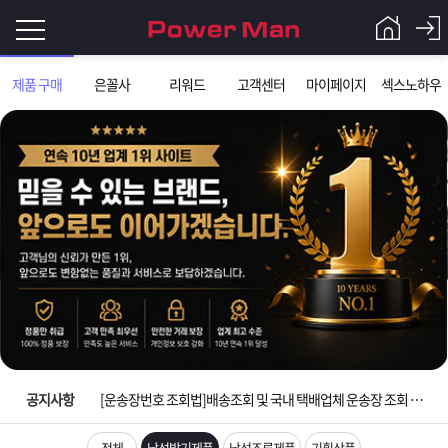
로
제품 구매
은꼴사
리워드
고객센터
마이페이지
섹스노하우
그
로
그
인
인
회
이
원
가
필
입
Q&A
입금확인이 안되는 상황을 대비해 꼭 입금후 고객센터 연락바랍니다.
요
파
[2026구정 연휴]설 연휴 배송 및 휴무 안내
합
워
제
[운송장번호 조회법]배송조회 및 국내 택배업체 운송장 조회 하는법
니
맨
품
은
다.
공지사항
[ios앱 오픈]아이폰 고객 앱설치 가능합니다.
[무인택배함 이용 안내] 집 밖에 주소로 택배 받기
전체
남성발기제품
남성조루제품
기획상품