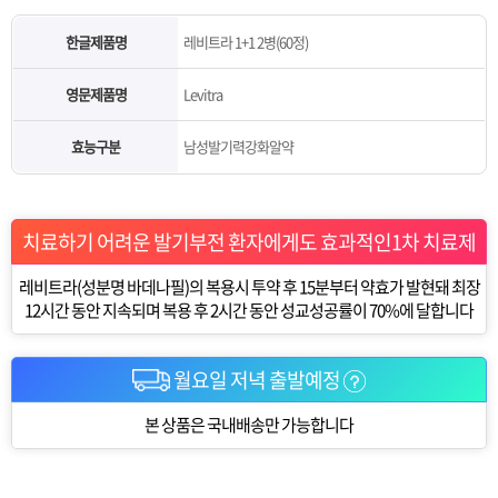
한글제품명
레비트라 1+1 2병(60정)
영문제품명
Levitra
효능구분
남성발기력강화알약
치료하기 어려운 발기부전 환자에게도 효과적인1차 치료제
레비트라(성분명 바데나필)의 복용시 투약 후 15분부터 약효가 발현돼 최장
12시간 동안 지속되며 복용 후 2시간 동안 성교성공률이 70%에 달합니다
월요일 저녁 출발예정
본 상품은 국내배송만 가능합니다