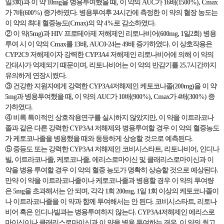
일3회)과 이 약 10mg을 병용투여했을 때, 이 약의 AUC가 16배(1500%), Cmax
가 7배(600%) 증가하였다. 병용투여후 24시간에 측정한 이 약의 혈장 농도는
이 약의 최대 혈중농도(Cmax)의 약 4%로 감소하였다.
② 이 약(5mg)과 HIV 프로테아제 저해제인 리토나비어(600mg, 1일2회) 병용
투여 시 이 약의 Cmax를 13배, AUC0-24는 49배 증가하였다. 이 상호작용은
CYP2C9 저해제이자 강력한 CYP3A4 저해제인 리토나비어에 의해 이 약의
간대사가 억제되기 때문이며, 리토나비어는 이 약의 반감기를 25.7시간까지
유의하게 연장시켰다.
③ 건강한 지원자에게 강력한 CYP3A4저해제인 케토코나졸(200mg)을 이 약
5mg과 병용투여했을 때, 이 약의 AUC가 10배(900%), Cmax가 4배(300%) 증
가하였다.
④ 비록 특이적인 상호작용연구를 실시하지 않았지만, 이 약을 이트라코나
졸과 같은 다른 강력한 CYP3A4 저해제와 병용투여할 경우 이 약의 혈중농도
가 케토코나졸을 병용했을 때와 동등하게 상승할 것으로 예측된다.
⑤ 중등도 또는 강력한 CYP3A4 저해제인 코비시스타트, 리토나비어, 인디나
빌, 이트라코나졸, 케토코나졸, 에리스로마이신 및 클래리스로마이신과 이
약을 병용 투여할 경우 이 약의 혈중 농도가 명확히 상승할 것으로 예상된다.
만약 이 약을 이트라코나졸이나 케토코나졸과 병용할 경우 이 약의 투여량
은 5mg을 초과해서는 안 되며, 각각 1회 200mg, 1일 1회 이상의 케토코나졸이
나 이트라코나졸을 이 약과 함께 투여해서는 안 된다. 코비시스타트, 리토나
비어 혹은 인디나빌과는 병용투여하지 않는다. CYP3A4저해제인 에리스로
마이신이나 클래리스로마이신과 이 약을 병용 투여하는 경우, 이 약의 최고