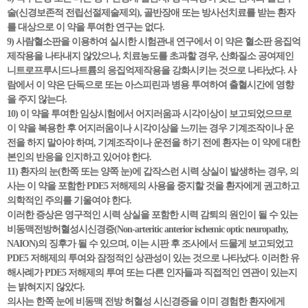
술(신경보존적 전립선절제술제외), 골반장애 또는 방사선치료를 받는 환자
를 대상으로 이 약을 투여한 연구는 없다.
9) 사람혈소판을 이용하여 실시한 시험관내 연구에서 이 약은 혈소판 응집억
제작용을 나타내지 않았으나, 치료농도를 초과할 경우, 산화질소 공여제인
니트로프루시드나트륨의 응집억제작용을 강화시키는 것으로 나타났다. 사
람에서 이 약은 단독으로 또는 아스피린과 병용 투여하여 출혈시간에 영향
을 주지 않는다.
10) 이 약을 투여한 임상시험에서 어지러움과 시각이상이 보고되었으므로
이 약을 복용한 후 어지러움이나 시각이상을 느끼는 경우 기계조작이나 운
전을 하지 말아야 하며, 기계조작이나 운전을 하기 전에 환자는 이 약에 대한
본인의 반응을 인지하고 있어야 한다.
11) 환자의 눈(한쪽 또는 양쪽 눈)에 갑작스런 시력 상실이 발생하는 경우, 의
사는 이 약을 포함한 PDE5 저해제의 사용을 중지할 것을 환자에게 권고하고
의학적인 주의를 기울여야 한다.
이러한 증상은 영구적인 시력 상실을 포함한 시력 감퇴의 원인이 될 수 있는
비동맥전방허혈성시신경증(Non-arteritic anterior ischemic optic neuropathy,
NAION)의 징후가 될 수 있으며, 이는 시판 후 조사에서 드물게 보고되었고
PDE5 저해제의 투여와 잠정적인 상관성이 있는 것으로 나타났다. 이러한 유
해사례가 PDE5 저해제의 투여 또는 다른 인자들과 직접적인 연관이 있는지
는 밝혀지지 않았다.
의사는 한쪽 눈에 비동맥 전방 허혈성 시신경증을 이미 경험한 환자에게