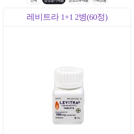
은?
구
꼴
섹
입금확인이 안되는 상황을 대비해 꼭 입금후 고객센터 연락바랍니다.
레비트라 1+1 2병(60정)
매
사
스
고
[2026구정 연휴]설 연휴 배송 및 휴무 안내
노
객
마
하
센
이
주
우
터
페
문
이
조
지
회