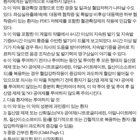
환자에게는 일반적으로 사용하지 않는다.
2) 이 약의 혈관확장 경향으로 인한 경증 및 일과성 혈압저하가 나타날 수도
있다. 좌심실유출폐색(예: 대동맥 협착증 및 특발성 비후성 대동맥판 하부 협
착증)이 있는 환자는 PDE5 저해제를 포함한 혈관확장제의 작용에 민감할 수
있다.
3) 이 약을 포함한 이 계열의 약물에서 4시간 이상의 지속된 발기 및 지속발
기증(6시간 이상의 통증을 수반한 발기)이 드물게 보고되었다. 4시간 이상 발
기가 지속될 경우 즉시 의사의 도움을 받아야하며, 지속발기증을 곧바로 치
료하지 않으면 음경 조직손상 및 발기력의 영구상실이 야기될 수 있다.
4) 이 약을 투여하기 전이나 투여하는 동안 및 투여한 후 모든 형태의 질산염
제제 또는 NO 공여제 (니트로글리세린, 아밀나이트레이트, 질산이소소르비
드)를 복용하는 경우 혈압강하작용이 증강되어 과도하게 혈압이 떨어질 수
있으므로 의사는 이 약을 처방하기 전에 환자가 질산염 제제 및 NO 공여제
를 투여하지 않았는지 충분히 확인하여야 하며, 이 약 투여 중 및 투여 후 질
산염 제제 및 NO 공여제를 투여하지 않도록 주의시킨다.
2. 다음 환자에는 투여하지 말 것
1) 이 약 또는 이 약의 성분에 과민증이 있는 환자
2) 질산염 제제 또는 산화질소(NO) 공여제(니트로글리세린, 아밀나이트레이
트, 질산이소소르비드 등)를 정기적으로 또는 간헐적으로 복용하는 환자 (혈
압강하작용이 과도하게 증강될 수 있음)
3) 중증 간부전 환자 (Child-Pugh C)
4) 투석이 필요한 말기 신장질환자