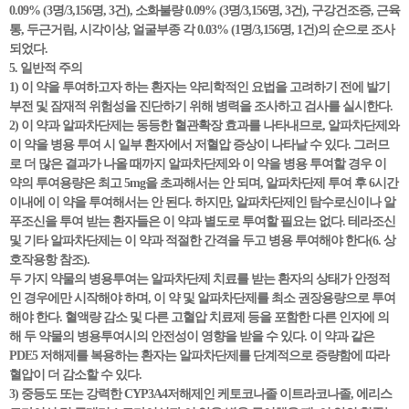
0.09% (3명/3,156명, 3건), 소화불량 0.09% (3명/3,156명, 3건), 구강건조증, 근육
통, 두근거림, 시각이상, 얼굴부종 각 0.03% (1명/3,156명, 1건)의 순으로 조사
되었다.
5. 일반적 주의
1) 이 약을 투여하고자 하는 환자는 약리학적인 요법을 고려하기 전에 발기
부전 및 잠재적 위험성을 진단하기 위해 병력을 조사하고 검사를 실시한다.
2) 이 약과 알파차단제는 동등한 혈관확장 효과를 나타내므로, 알파차단제와
이 약을 병용 투여 시 일부 환자에서 저혈압 증상이 나타날 수 있다. 그러므
로 더 많은 결과가 나올 때까지 알파차단제와 이 약을 병용 투여할 경우 이
약의 투여용량은 최고 5mg을 초과해서는 안 되며, 알파차단제 투여 후 6시간
이내에 이 약을 투여해서는 안 된다. 하지만, 알파차단제인 탐수로신이나 알
푸조신을 투여 받는 환자들은 이 약과 별도로 투여할 필요는 없다. 테라조신
및 기타 알파차단제는 이 약과 적절한 간격을 두고 병용 투여해야 한다(6. 상
호작용항 참조).
두 가지 약물의 병용투여는 알파차단제 치료를 받는 환자의 상태가 안정적
인 경우에만 시작해야 하며, 이 약 및 알파차단제를 최소 권장용량으로 투여
해야 한다. 혈액량 감소 및 다른 고혈압 치료제 등을 포함한 다른 인자에 의
해 두 약물의 병용투여시의 안전성이 영향을 받을 수 있다. 이 약과 같은
PDE5 저해제를 복용하는 환자는 알파차단제를 단계적으로 증량함에 따라
혈압이 더 감소할 수 있다.
3) 중등도 또는 강력한 CYP3A4저해제인 케토코나졸 이트라코나졸, 에리스