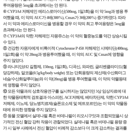
투여용량은 5mg을 초과해서는 안 된다.
⑥ CYP3A4 저해제인 에리스로마이신(500mg, 1일3회)을 이 약 5mg과 병용 투
여했을 때, 이 약의 AUC가 4배(300%), Cmax가 3배(200%) 증가하였다. 따라
서 이 약과 에리스로마이신을 병용할 경우 이 약의 최고 투여용량은 5mg을
초과해서는 안 된다.
⑦ CYP3A4의 약한 저해제인 자몽쥬스는 이 약의 혈중농도를 약간 상승시킬
수 있다.
⑧ 건강한 자원자에게 비특이적 Cytochrome P 450 저해제인 시메티딘(400mg,
1일2회)을 이 약 20mg과 병용투여했을 때, 이 약의 AUC 및 Cmax에 영향을
주지 않았다.
⑨ 라니티딘(H2 길항제, 150mg, 1일2회), 디곡신, 와파린, 글리벤클라미드(혈
당강하제), 알코올(0.5g/kg/body weight) 또는 단회용량의 제산제(수산화마그
네슘/수산화알루미늄)와 이 약(20mg)을 병용 투여했을 때, 이 약의 약물동태
에 영향을 주지 않았다.
⑩ 모든 약물과의 상호작용연구를 실시하지는 않았지만 3상 임상자료에 대
한 약물동태학적 검토결과 아스피린, ACE저해제, 베타차단제, 약한 CYP3A4
저해제, 이뇨제, 당뇨병치료제(술폰요소제 및 메트포르민)는 이 약의 약물동
태에 유의한 영향을 주지 않았다.
⑪ 동물 모델에서 실데나필 혹은 바데나필이 리오시구앗과 조합되었을시 상
가적인 전신 혈압 강하 작용이 관찰되었다. 실데나필 혹은 바데나필 용량 증
가 시 일부 사례에서 전신 혈압이 비례적 감소보다 더 크게 감소하는 결과를