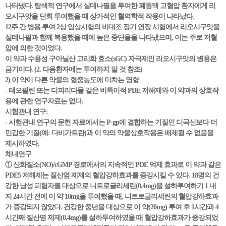
나타냈다. 탐색적 연구에서 실데나필을 투여한 폐동맥 고혈압 환자에게 리
오시구앗을 단회 투여했을 때 상가적인 혈역학적 작용이 나타났다.
12주 간 병용 투여 2상 임상시험의 비대조 장기 연장 시험에서 리오시구앗을
실데나필과 함께 복용했을 때에 높은 중단율을 나타냈으며, 이는 주로 저혈
압에 의한 것이었다.
이 약과 수용성 구아닐산 고리화 효소(sGC) 자극제인 리오시구앗의 병용은
금기이다. (2. 다음환자에는 투여하지 말 것 참조)
2) 이 약이 다른 약물의 혈중농도에 미치는 영향
- 테오필린 또는 디피리다몰 같은 비특이적 PDE 저해제와 이 약과의 상호작
용에 관한 연구자료는 없다.
시험관내 연구:
- 시험관내 연구의 문헌 자료에서는 P-gp에 결합하는 기질인 디곡신보다 더
민감한 기질(예: 다비가트란)과 이 약의 약물상호작용은 배제될 수 없음을
제시하였다.
체내연구
① 산화질소(NO)/cGMP 경로에서의 지속적인 PDE 억제 효과로 이 약과 같은
PDE5 저해제는 질산염 제제의 혈압강하효과를 증강시킬 수 있다. 18명의 건
강한 남성 피험자를 대상으로 니트로글리세린(0.4mg)을 설하투여하기 1 내
지 24시간 전에 이 약 10mg을 투여했을 때, 니트로글리세린의 혈압강하효과
가 증강되지 않았다. 건강한 중년을 대상으로 이 약(20mg) 투여 후 1시간과 4
시간째 질산염 제제(0.4mg)를 설하투여하였을 때 혈압강하효과가 증강되었