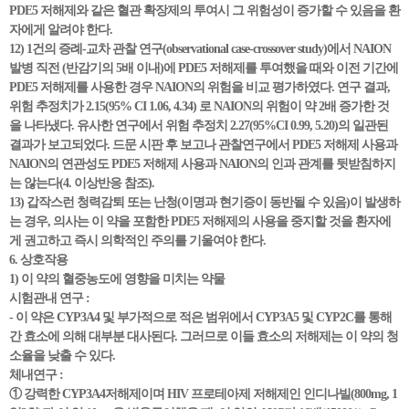
PDE5 저해제와 같은 혈관 확장제의 투여시 그 위험성이 증가할 수 있음을 환
자에게 알려야 한다.
12) 1건의 증례-교차 관찰 연구(observational case-crossover study)에서 NAION
발병 직전 (반감기의 5배 이내)에 PDE5 저해제를 투여했을 때와 이전 기간에
PDE5 저해제를 사용한 경우 NAION의 위험을 비교 평가하였다. 연구 결과,
위험 추정치가 2.15(95% CI 1.06, 4.34) 로 NAION의 위험이 약 2배 증가한 것
을 나타냈다. 유사한 연구에서 위험 추정치 2.27(95%CI 0.99, 5.20)의 일관된
결과가 보고되었다. 드문 시판 후 보고나 관찰연구에서 PDE5 저해제 사용과
NAION의 연관성도 PDE5 저해제 사용과 NAION의 인과 관계를 뒷받침하지
는 않는다(4. 이상반응 참조).
13) 갑작스런 청력감퇴 또는 난청(이명과 현기증이 동반될 수 있음)이 발생하
는 경우, 의사는 이 약을 포함한 PDE5 저해제의 사용을 중지할 것을 환자에
게 권고하고 즉시 의학적인 주의를 기울여야 한다.
6. 상호작용
1) 이 약의 혈중농도에 영향을 미치는 약물
시험관내 연구 :
- 이 약은 CYP3A4 및 부가적으로 적은 범위에서 CYP3A5 및 CYP2C를 통해
간 효소에 의해 대부분 대사된다. 그러므로 이들 효소의 저해제는 이 약의 청
소율을 낮출 수 있다.
체내연구 :
① 강력한 CYP3A4저해제이며 HIV 프로테아제 저해제인 인디나빌(800mg, 1