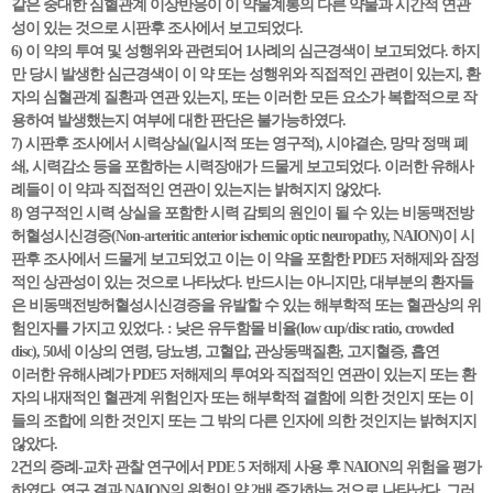
같은 중대한 심혈관계 이상반응이 이 약물계통의 다른 약물과 시간적 연관
성이 있는 것으로 시판후 조사에서 보고되었다.
6) 이 약의 투여 및 성행위와 관련되어 1사례의 심근경색이 보고되었다. 하지
만 당시 발생한 심근경색이 이 약 또는 성행위와 직접적인 관련이 있는지, 환
자의 심혈관계 질환과 연관 있는지, 또는 이러한 모든 요소가 복합적으로 작
용하여 발생했는지 여부에 대한 판단은 불가능하였다.
7) 시판후 조사에서 시력상실(일시적 또는 영구적), 시야결손, 망막 정맥 폐
쇄, 시력감소 등을 포함하는 시력장애가 드물게 보고되었다. 이러한 유해사
례들이 이 약과 직접적인 연관이 있는지는 밝혀지지 않았다.
8) 영구적인 시력 상실을 포함한 시력 감퇴의 원인이 될 수 있는 비동맥전방
허혈성시신경증(Non-arteritic anterior ischemic optic neuropathy, NAION)이 시
판후 조사에서 드물게 보고되었고 이는 이 약을 포함한 PDE5 저해제와 잠정
적인 상관성이 있는 것으로 나타났다. 반드시는 아니지만, 대부분의 환자들
은 비동맥전방허혈성시신경증을 유발할 수 있는 해부학적 또는 혈관상의 위
험인자를 가지고 있었다. : 낮은 유두함몰 비율(low cup/disc ratio, crowded
disc), 50세 이상의 연령, 당뇨병, 고혈압, 관상동맥질환, 고지혈증, 흡연
이러한 유해사례가 PDE5 저해제의 투여와 직접적인 연관이 있는지 또는 환
자의 내재적인 혈관계 위험인자 또는 해부학적 결함에 의한 것인지 또는 이
들의 조합에 의한 것인지 또는 그 밖의 다른 인자에 의한 것인지는 밝혀지지
않았다.
2건의 증례-교차 관찰 연구에서 PDE 5 저해제 사용 후 NAION의 위험을 평가
하였다. 연구 결과 NAION의 위험이 약 2배 증가하는 것으로 나타났다. 그러