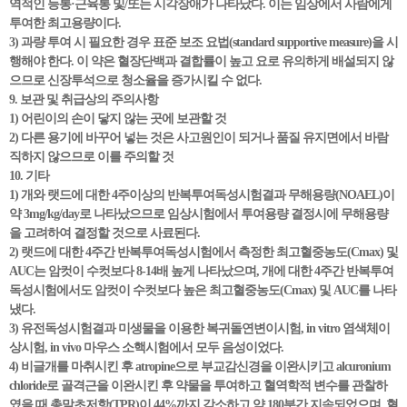
역적인 등통·근육통 및/또는 시각장애가 나타났다. 이는 임상에서 사람에게
투여한 최고용량이다.
3) 과량 투여 시 필요한 경우 표준 보조 요법(standard supportive measure)을 시
행해야 한다. 이 약은 혈장단백과 결합률이 높고 요로 유의하게 배설되지 않
으므로 신장투석으로 청소율을 증가시킬 수 없다.
9. 보관 및 취급상의 주의사항
1) 어린이의 손이 닿지 않는 곳에 보관할 것
2) 다른 용기에 바꾸어 넣는 것은 사고원인이 되거나 품질 유지면에서 바람
직하지 않으므로 이를 주의할 것
10. 기타
1) 개와 랫드에 대한 4주이상의 반복투여독성시험결과 무해용량(NOAEL)이
약 3mg/kg/day로 나타났으므로 임상시험에서 투여용량 결정시에 무해용량
을 고려하여 결정할 것으로 사료된다.
2) 랫드에 대한 4주간 반복투여독성시험에서 측정한 최고혈중농도(Cmax) 및
AUC는 암컷이 수컷보다 8-14배 높게 나타났으며, 개에 대한 4주간 반복투여
독성시험에서도 암컷이 수컷보다 높은 최고혈중농도(Cmax) 및 AUC를 나타
냈다.
3) 유전독성시험결과 미생물을 이용한 복귀돌연변이시험, in vitro 염색체이
상시험, in vivo 마우스 소핵시험에서 모두 음성이었다.
4) 비글개를 마취시킨 후 atropine으로 부교감신경을 이완시키고 alcuronium
chloride로 골격근을 이완시킨 후 약물을 투여하고 혈역학적 변수를 관찰하
였을 때 총말초저항(TPR)이 44%까지 감소하고 약 180분간 지속되었으며, 혈