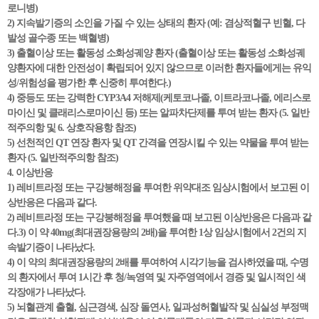
로니병)
2) 지속발기증의 소인을 가질 수 있는 상태의 환자 (예: 겸상적혈구 빈혈, 다
발성 골수종 또는 백혈병)
3) 출혈이상 또는 활동성 소화성궤양 환자 (출혈이상 또는 활동성 소화성궤
양환자에 대한 안전성이 확립되어 있지 않으므로 이러한 환자들에게는 유익
성/위험성을 평가한 후 신중히 투여한다.)
4) 중등도 또는 강력한 CYP3A4 저해제(케토코나졸, 이트라코나졸, 에리스로
마이신 및 클래리스로마이신 등) 또는 알파차단제를 투여 받는 환자 (5. 일반
적주의항 및 6. 상호작용항 참조)
5) 선천적인 QT 연장 환자 및 QT 간격을 연장시킬 수 있는 약물을 투여 받는
환자 (5. 일반적주의항 참조)
4. 이상반응
1) 레비트라정 또는 구강붕해정을 투여한 위약대조 임상시험에서 보고된 이
상반응은 다음과 같다.
2) 레비트라정 또는 구강붕해정을 투여했을 때 보고된 이상반응은 다음과 같
다.3) 이 약 40mg(최대권장용량의 2배)을 투여한 1상 임상시험에서 2건의 지
속발기증이 나타났다.
4) 이 약의 최대권장용량의 2배를 투여하여 시각기능을 검사하였을 때, 수명
의 환자에서 투여 1시간 후 청/녹영역 및 자주영역에서 경증 및 일시적인 색
각장애가 나타났다.
5) 뇌혈관계 출혈, 심근경색, 심장 돌연사, 일과성허혈발작 및 심실성 부정맥