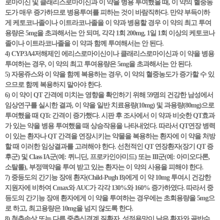
로마이신 및 클래리스로마이신과 이 약을 병용 투여했을 때, 이 약의 혈중농
도가 매우 증가하므로 병용투여를 피하는 것이 바람직하다. 만약 부득이하
게 케토코나졸이나 이트라코나졸을 이 약과 병용할 경우 이 약의 최고 투여
용량은 5mg을 초과해서는 안 되며, 각각 1회 200mg, 1일 1회 이상의 케토코나
졸이나 이트라코나졸을 이 약과 함께 투여해서는 안 된다.
4) CYP3A4저해제인 에리스로마이신이나 클래리스로마이신과 이 약을 병용
투여하는 경우, 이 약의 최고 투여용량은 5mg을 초과해서는 안 된다.
5) 자몽쥬스와 이 약을 함께 복용하는 경우, 이 약의 혈중농도가 증가할 수 있
으므로 함께 복용하지 말아야 한다.
6) 이 약이 QT 간격에 미치는 영향을 확인하기 위해 59명의 건강한 남성에서
임상연구를 실시한 결과, 이 약을 일반 치료용량(10mg) 및 과용량(80mg)으로
투여했을 때 QTc 간격이 증가했다. 시판 후 조사에서 이 약과 비슷한 QT효과
가 있는 약을 병용 투여했을 때 상승작용을 나타내었다. 따라서 QT연장 병력
이 있는 환자나 QT 간격을 연장시키는 약물을 복용하는 환자에 이 약을 처방
할 때 이러한 임상결과를 고려해야 한다. 선천적인 QT 연장환자(장기 QT 증
후군) 및 Class IA군(예: 퀴니딘, 프로카인아미드) 또는 III군(예: 아미오다론,
소탈롤), 부정맥약을 투여 받고 있는 환자는 이 약의 사용을 피해야 한다.
7) 중등도의 간기능 장애 환자(Child-Pugh B)에게 이 약 10mg 투여시 건강한
지원자에 비하여 Cmax와 AUC가 각각 130%와 160% 증가하였다. 따라서 중
등도의 간기능 장애 환자에게 이 약을 투여하는 경우에는 초회용량을 5mg으
로 하고, 최고용량은 10mg을 넘지 않도록 한다.
8) 척추손상 또는 다른 중추신경계 질환자, 성적욕망이 낮은 환자와 골반수