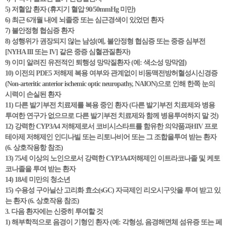
5) 저혈압 환자 (휴지기 혈압 90/50mmHg 미만)
6) 최근 6개월 내에 뇌졸중 또는 심근경색이 있었던 환자
7) 불안정형 협심증 환자
8) 성행위가 권장되지 않는 남성(예, 불안정형 협심증 또는 중증 심부전
[NYHA III 또는 IV] 같은 중증 심혈관질환자)
9) 이미 알려진 유전적인 퇴행성 망막질환자 (예: 색소성 망막염)
10) 이전의 PDE5 저해제 복용 여부와 관계없이 비동맥전방허혈성시신경증
(Non-arteritic anterior ischemic optic neuropathy, NAION)으로 인해 한쪽 눈의
시력이 손실된 환자
11) 다른 발기부전 치료제를 복용 중인 환자 (다른 발기부전 치료제와 병용
투여한 연구가 없으므로 다른 발기부전 치료제와 함께 병용투여하지 말 것)
12) 강력한 CYP3A4 저해제로서 코비시스타트를 함유한 의약품과HIV 프로
테아제 저해제인 인디나빌 또는 리토나비어 또는 그 조합을투여 받는 환자
(6. 상호작용항 참조)
13) 75세 이상의 노인으로서 강력한 CYP3A4저해제인 이트라코나졸 및 케토
코나졸을 투여 받는 환자
14) 18세 미만의 청소년
15) 수용성 구아닐산 고리화 효소(sGC) 자극제인 리오시구앗을 투여 받고 있
는 환자 (6. 상호작용 참조)
3. 다음 환자에는 신중히 투여할 것
1) 해부학적으로 음경이 기형인 환자 (예: 각형성, 음경해면체 섬유증 또는 페