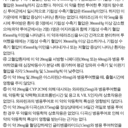
혈압은 3mmHg까지 감소했다. 적어도 이 약을 한번 투여한 후 3명의 탐수로
신 투여군에서 일시적으로 기립성 수축기혈압은 85mmHg이었다. 하지만 이
가운데에 저혈압 증상이 나타난 환자는 없었다. 테라조신과 이 약 5mg을 동
시에 투여받은 환자 중 5명에서 기립성 수축기 혈압은 30mmHg 이상 감소했
으며(위약 투여군에서는 2명) 1명은 어지러움과 함께 기립성 수축기 혈압
85mmHg 미만을 나타냈다. 이 약과 테라조신을 6시간 간격으로 분리하여 투
여했을 때에는 기립성 수축기 혈압이 30mmHg 이상 감소하거나, 기립성 수
축기 혈압이 85mmHg 미만을 나타내거나 또는 저혈압 증상이 나타난 환자는
없었다.
④ 고혈압환자에 이 약 20mg을 서방형 니페디핀(30mg 또는 60mg)과 병용 투
여하였을 때 심장박동수가 분당 4회 증가하며 평균 앙와위 수축기 및 이완기
혈압을 각각 5.9mmHg 및 5.2mmHg씩 더 낮추었다.
⑤ 이 약 10mg 및 20mg은 아스피린(2×81mg)과 병용투여했을 때, 출혈시간에
영향을 주지 않았다.
⑥ 이 약 20mg을 CYP 2C9에 의해 대사되는 와파린(25mg)과 병용투여했을
때, 약동학 및 약력학(프로트롬빈시간 및 응고 II, VII, X인자)적 상호작용은
없었다. 와파린과의 병용투여로 이 약의 약동학적 특성은 영향받지 않았다.
⑦ 이 약 20mg과 디곡신(0.375mg)을 정상상태에서 14일간 격일로 병용 투여
한 경우 두 약물의 약동학적 상호작용은 없었다. 디곡신 병용투여로 인해 이
약의 약동학적 특성이 영향을 받는다는 근거는 없다.
⑧ 이 약 20mg을 혈당강하제인 글리벤클라미드(3.5mg)와 병용 투여하였을