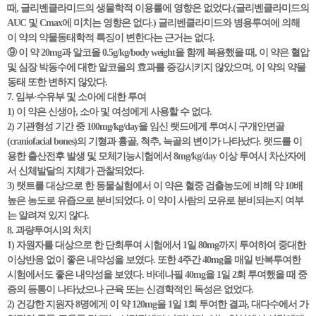
때, 글리벤클라미드의 생물학적 이용률에 영향은 없었다.(글리벤클라미드의
AUC 및 Cmax에 미치는 영향은 없다.) 글리벤클라미드와 병용투여에 의해
이 약의 약물동태학적 특징이 변한다는 근거는 없다.
⑨ 이 약 20mg과 알코올 0.5g/kg/body weight을 함께 복용했을 때, 이 약은 혈압
및 심장 박동수에 대한 알코올의 효과를 증강시키지 않았으며, 이 약의 약물
동태 또한 변하지 않았다.
7. 임부·수유부 및 소아에 대한 투여
1) 이 약은 신생아, 소아 및 여성에게 사용할 수 없다.
2) 기관형성 기간 중 100mg/kg/day을 임신 랫드에게 투여시 구개안면골
(craniofacial bones)의 기형과 흉골, 척추, 늑골의 변이가 나타났다. 랫드를 이
용한 출산전후 발생 및 모체기능시험에서 8mg/kg/day 이상 투여시 차산자에
서 신체발달의 지체가 관찰되었다.
3) 랫트를 대상으로 한 동물실험에서 이 약은 혈중 검출농도에 비해 약 10배
높은 농도로 유즙으로 분비되었다. 이 약이 사람의 모유로 분비되는지 여부
는 알려져 있지 않다.
8. 과량투여시의 처치
1) 자원자를 대상으로 한 단회투여 시험에서 1일 80mg까지 투여하여 중대한
이상반응 없이 좋은 내약성을 보였다. 또한 4주간 40mg을 매일 반복투여한
시험에서도 좋은 내약성을 보였다. 바데나필 40mg을 1일 2회 투여했을 때 중
증의 등통이 나타났으나 근육 또는 신경학적인 독성은 없었다.
2) 건강한 지원자 8명에게 이 약 120mg을 1일 1회 투여한 결과, 대다수에서 가