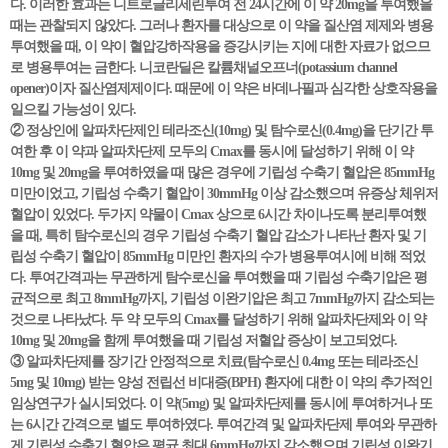
다. 이러한 효과는 니트로글리세린투여 전 24시간에 이 약 20mg을 투여했을
때는 관찰되지 않았다. 그러나 환자를 대상으로 이 약을 질산염 제제와 병용
투여했을 때, 이 약이 혈압강하작용을 증강시키는 지에 대한 자료가 없으므
로 병용투여는 금한다. 니코란딜은 칼륨채널오프너(potassium channel
opener)이자 질산염제제이다. 때문에 이 약은 바데나필과 심각한 상호작용을
일으킬 가능성이 있다.
② 정상인에 알파차단제인 테라조신(10mg) 및 탐수로신(0.4mg)을 단기간 투
여한 후 이 약과 알파차단제 모두의 Cmax를 동시에 달성하기 위해 이 약
10mg 및 20mg을 투여하였을 때 많은 경우에 기립성 수축기 혈압은 85mmHg
미만이었고, 기립성 수축기 혈압이 30mmHg 이상 감소했으며 유증상 체위저
혈압이 있었다. 두가지 약물이 Cmax 상으로 6시간 차이나도록 분리투여했
을 때, 특히 탐수로신의 경우 기립성 수축기 혈압 감소가 나타난 환자 및 기
립성 수축기 혈압이 85mmHg 미만인 환자의 수가 병용투여시에 비해 적었
다. 투여간격과는 무관하게 탐수로신을 투여했을 때 기립성 수축기압은 평
균적으로 최고 8mmHg까지, 기립성 이완기압은 최고 7mmHg까지 감소되는
것으로 나타났다. 두 약 모두의 Cmax를 달성하기 위해 알파차단제와 이 약
10mg 및 20mg을 함께 투여했을 때 기립성 저혈압 증상이 보고되었다.
③ 알파차단제를 장기간 안정적으로 치료(탐수로신 0.4mg 또는 테라조신
5mg 및 10mg) 받는 양성 전립선 비대증(BPH) 환자에 대한 이 약의 추가적인
임상연구가 실시되었다. 이 약(5mg) 및 알파차단제를 동시에 투여하거나 또
는 6시간 간격으로 별도 투여하였다. 투여간격 및 알파차단제 투여와 무관하
게 기립성 수축기 혈압은 평균 최대 6mmHg까지 감소했으며 기립성 이완기