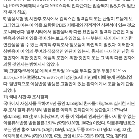
나, PDE5 저해제의 사용과 NAION과의 인과관계는 입증되지 않았다(5. 일반
적 주의 참조).
9) 임상시험 및 시판후 조사에서 갑작스런 청력감퇴 또는 난청이 드물게 보
고되었고 이는 이 약을 포함한 PDE5 저해제와 잠정적인 상관성이 있는 것으
로 나타났다. 일부 사례에서 질환상태와 다른 요인들이 청력과 관련된 이상
반응과 연관이 있을 것이라는 보고가 있었으나, 대부분의 사례에서 이러한
연관성을 알 수 있는 의학적 추적조사 정보들이 확인되지 않았다. 이러한 이
상반응이 이 약의 투여와 직접적인 연관이 있는지, 환자의 내재적인 난청 위
험인자에 의한 것인지, 이들의 조합에 의한 것인지 또는 그 밖의 다른 인자에
의한 것인지는 밝혀지지 않았다.
10) 고령자(65세이상)에 레비트라정 20mg을 투여할 경우 두통(16.2% vs
11.8%)과 어지럼증(3.7% vs 0.7%)이 성인(65세 미만)에 비해 높게 관찰되었
다. 일반적으로 이상반응 발생은 고혈압이 있는 환자에게서 조금 높게 관찰
되었다.
11) 국내 시판 후 조사결과
국내에서 재심사를 위하여 6년 동안 3,156명의 환자를 대상으로 실시한 시판
후 조사 결과 유해사례 발현율은 약과의 인과관계에 상관없이 2.97%(94
명/3,156명, 109건)로 나타났으며, 이 중 이 약과의 인과관계를 배제할 수 없는
약물유해반응 발현율은 2.91% (92명/3,156명, 106건) 이었다. 약물유해반응으
로는 안면 홍조 1.65% (52명/3,156명, 52건), 두통 0.98% (31 명/3,156명, 32건),
어지러움 0.19% (6명/3,156명, 6건), 코염 0.16% (5명/3,156명, 5건), 결막염