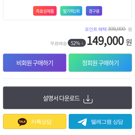
즉효성제품
발기력1위
경구용
308,000
포인트 해택
원
149,000
원
52%
무료배송
비회원 구매하기
정회원 구매하기
설명서 다운로드
카톡상담
텔레그램 상담