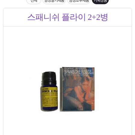
은?
구
꼴
섹
[무인택배함 이용 안내] 집 밖에 주소로 택배 받기
스패니쉬 플라이 2+2병
매
사
스
고
입금확인이 안되는 상황을 대비해 꼭 입금후 고객센터 연락바랍니다.
노
객
마
[2026구정 연휴]설 연휴 배송 및 휴무 안내
하
센
이
주
우
터
페
문
이
조
지
회