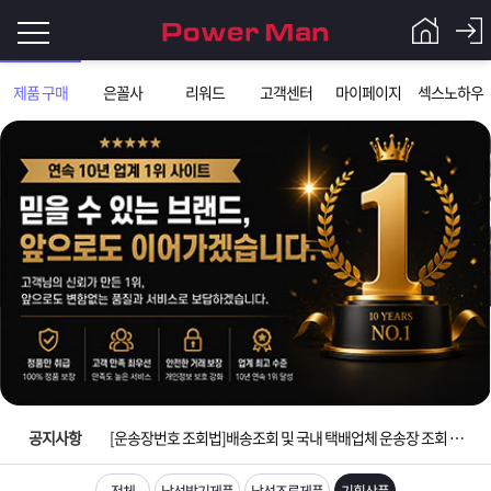
로
제품 구매
은꼴사
리워드
고객센터
마이페이지
섹스노하우
그
로
그
인
인
회
이
원
가
필
입
Q&A
요
파
입금확인이 안되는 상황을 대비해 꼭 입금후 고객센터 연락바랍니다.
합
워
제
[2026구정 연휴]설 연휴 배송 및 휴무 안내
니
맨
품
은
다.
공지사항
[운송장번호 조회법]배송조회 및 국내 택배업체 운송장 조회 하는법
[ios앱 오픈]아이폰 고객 앱설치 가능합니다.
전체
남성발기제품
남성조루제품
기획상품