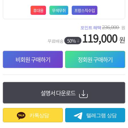
휴대용
무색무취
프랑스직수입
236,000
포인트 해택
원
119,000
원
50%
무료배송
비회원 구매하기
정회원 구매하기
설명서 다운로드
카톡상담
텔레그램 상담