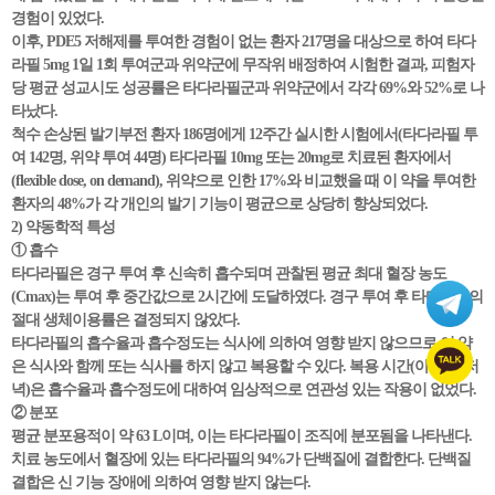
경험이 있었다.
이후, PDE5 저해제를 투여한 경험이 없는 환자 217명을 대상으로 하여 타다
라필 5mg 1일 1회 투여군과 위약군에 무작위 배정하여 시험한 결과, 피험자
당 평균 성교시도 성공률은 타다라필군과 위약군에서 각각 69%와 52%로 나
타났다.
척수 손상된 발기부전 환자 186명에게 12주간 실시한 시험에서(타다라필 투
여 142명, 위약 투여 44명) 타다라필 10mg 또는 20mg로 치료된 환자에서
(flexible dose, on demand), 위약으로 인한 17%와 비교했을 때 이 약을 투여한
환자의 48%가 각 개인의 발기 기능이 평균으로 상당히 향상되었다.
2) 약동학적 특성
① 흡수
타다라필은 경구 투여 후 신속히 흡수되며 관찰된 평균 최대 혈장 농도
(Cmax)는 투여 후 중간값으로 2시간에 도달하였다. 경구 투여 후 타다라필의
절대 생체이용률은 결정되지 않았다.
타다라필의 흡수율과 흡수정도는 식사에 의하여 영향 받지 않으므로 이 약
은 식사와 함께 또는 식사를 하지 않고 복용할 수 있다. 복용 시간(아침 대 저
녁)은 흡수율과 흡수정도에 대하여 임상적으로 연관성 있는 작용이 없었다.
② 분포
평균 분포용적이 약 63 L이며, 이는 타다라필이 조직에 분포됨을 나타낸다.
치료 농도에서 혈장에 있는 타다라필의 94%가 단백질에 결합한다. 단백질
결합은 신 기능 장애에 의하여 영향 받지 않는다.