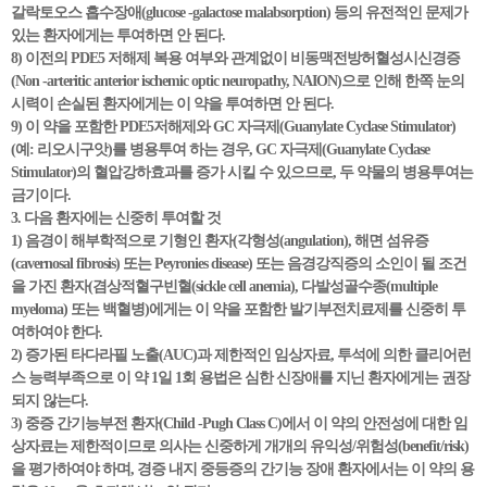
갈락토오스 흡수장애(glucose -galactose malabsorption) 등의 유전적인 문제가
있는 환자에게는 투여하면 안 된다.
8) 이전의 PDE5 저해제 복용 여부와 관계없이 비동맥전방허혈성시신경증
(Non -arteritic anterior ischemic optic neuropathy, NAION)으로 인해 한쪽 눈의
시력이 손실된 환자에게는 이 약을 투여하면 안 된다.
9) 이 약을 포함한 PDE5저해제와 GC 자극제(Guanylate Cyclase Stimulator)
(예: 리오시구앗)를 병용투여 하는 경우, GC 자극제(Guanylate Cyclase
Stimulator)의 혈압강하효과를 증가 시킬 수 있으므로, 두 약물의 병용투여는
금기이다.
3. 다음 환자에는 신중히 투여할 것
1) 음경이 해부학적으로 기형인 환자(각형성(angulation), 해면 섬유증
(cavernosal fibrosis) 또는 Peyronies disease) 또는 음경강직증의 소인이 될 조건
을 가진 환자(겸상적혈구빈혈(sickle cell anemia), 다발성골수종(multiple
myeloma) 또는 백혈병)에게는 이 약을 포함한 발기부전치료제를 신중히 투
여하여야 한다.
2) 증가된 타다라필 노출(AUC)과 제한적인 임상자료, 투석에 의한 클리어런
스 능력부족으로 이 약 1일 1회 용법은 심한 신장애를 지닌 환자에게는 권장
되지 않는다.
3) 중증 간기능부전 환자(Child -Pugh Class C)에서 이 약의 안전성에 대한 임
상자료는 제한적이므로 의사는 신중하게 개개의 유익성/위험성(benefit/risk)
을 평가하여야 하며, 경증 내지 중등증의 간기능 장애 환자에서는 이 약의 용