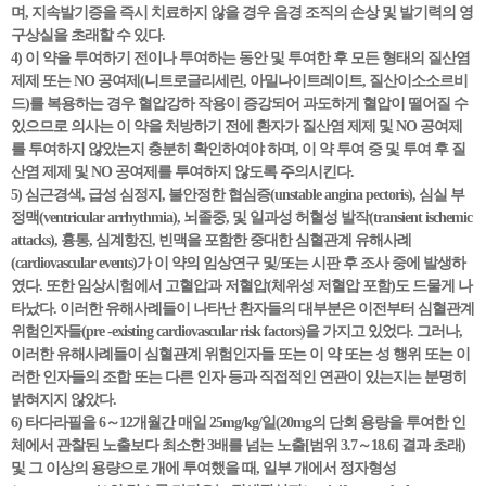
며, 지속발기증을 즉시 치료하지 않을 경우 음경 조직의 손상 및 발기력의 영
구상실을 초래할 수 있다.
4) 이 약을 투여하기 전이나 투여하는 동안 및 투여한 후 모든 형태의 질산염
제제 또는 NO 공여제(니트로글리세린, 아밀나이트레이트, 질산이소소르비
드)를 복용하는 경우 혈압강하 작용이 증강되어 과도하게 혈압이 떨어질 수
있으므로 의사는 이 약을 처방하기 전에 환자가 질산염 제제 및 NO 공여제
를 투여하지 않았는지 충분히 확인하여야 하며, 이 약 투여 중 및 투여 후 질
산염 제제 및 NO 공여제를 투여하지 않도록 주의시킨다.
5) 심근경색, 급성 심정지, 불안정한 협심증(unstable angina pectoris), 심실 부
정맥(ventricular arrhythmia), 뇌졸중, 및 일과성 허혈성 발작(transient ischemic
attacks), 흉통, 심계항진, 빈맥을 포함한 중대한 심혈관계 유해사례
(cardiovascular events)가 이 약의 임상연구 및/또는 시판 후 조사 중에 발생하
였다. 또한 임상시험에서 고혈압과 저혈압(체위성 저혈압 포함)도 드물게 나
타났다. 이러한 유해사례들이 나타난 환자들의 대부분은 이전부터 심혈관계
위험인자들(pre -existing cardiovascular risk factors)을 가지고 있었다. 그러나,
이러한 유해사례들이 심혈관계 위험인자들 또는 이 약 또는 성 행위 또는 이
러한 인자들의 조합 또는 다른 인자 등과 직접적인 연관이 있는지는 분명히
밝혀지지 않았다.
6) 타다라필을 6～12개월간 매일 25mg/kg/일(20mg의 단회 용량을 투여한 인
체에서 관찰된 노출보다 최소한 3배를 넘는 노출[범위 3.7～18.6] 결과 초래)
및 그 이상의 용량으로 개에 투여했을 때, 일부 개에서 정자형성