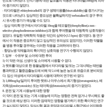
빈도로 나타났다. 인식기능에 대한 알코올의 작용은 타다라필(10mg)에 의하
여 증가되지 않았다.
- 타다라필은 ethinylestradiol의 경구 생체이용률(bioavailability)을 증가시키는
것으로 나타났다. 임상적인 중요성은 불확실하지만 terbutaline의 경구 투여
시 유사한 증가가 예상될 수도 있다.
- 임상 약리학 연구에서 타다라필 10mg을 테오필린(theophylline(a non -
selective phosphodiesterase inhibitor))과 함께 투여했을 때 약동학적 상호작용이
없었다. 유일한 약력학적 작용은 약간의 심박수(3.5 bpm) 증가였다. 동 연구
에서 이 작용은 중요하지 않고 임상적인 유의성도 없었지만, 이러한 약물들
을 병용 투여할 경우에는 이러한 작용을 고려하여야 한다.
- 항당뇨병 약제들과의 특이적인 상호작용 연구가 수행되지 않았다.
7. 임부ㆍ수유부 및 소아에 대한 투여
1) 이 약은 여성, 신생아 및 소아에게 사용할 수 없다.
2) 랫트를 대상으로 한 동물실험에서 타다라필 및/또는 그 대사체는 태반을
통과하였고 혈중검출농도에 비해 약 2.4 배 높은 농도로 유즙으로 분비되었
다. 임신 여성에서 타다라필의 사용에 대하여 연구된 바 없다.
3) 1,000mg/kg/일까지 투여한 랫트나 마우스에서 최기형성(teratogenicity), 배
자독성(embryotoxicity) 또는 태아독성(fetotoxicity)의 증거가 없었다.
8. 운전 및 기계 사용능에 대한 영향
이 약이 운전 및 또는 기계 사용능에 미치는 영향은 전혀 없거나 무시해도 좋
을 것으로 예상 된다. 이러한 잠재적인 영향을 평가하기 위한 특이적인 연구
가 실시되지 않았다. 임상시험 결과 위약과 타다라필 시험군에서 어지럼증