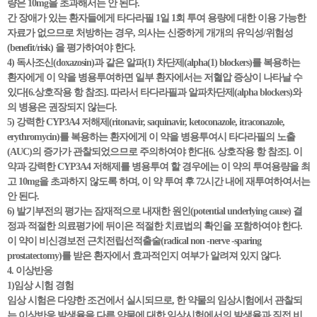
량은 10mg을 초과해서는 안 된다.
간 장애가 있는 환자들에게 타다라필 1일 1회 투여 용량에 대한 이용 가능한
자료가 없으므로 처방하는 경우, 의사는 신중하게 개개의 유익성/위험성
(benefit/risk) 을 평가하여야 한다.
4) 독사조신(doxazosin)과 같은 알파(1) 차단제(alpha(1) blockers)를 복용하는
환자에게 이 약을 병용투여하면 일부 환자에서는 저혈압 증상이 나타날 수
있다[6.상호작용 항 참조]. 따라서 타다라필과 알파차단제(alpha blockers)와
의 병용은 권장되지 않는다.
5) 강력한 CYP3A4 저해제(ritonavir, saquinavir, ketoconazole, itraconazole,
erythromycin)를 복용하는 환자에게 이 약을 병용투여시 타다라필의 노출
(AUC)의 증가가 관찰되었으므로 주의하여야 한다[6. 상호작용 항 참조]. 이
약과 강력한 CYP3A4 저해제를 병용투여 할 경우에는 이 약의 투여용량을 최
고 10mg을 초과하지 않도록 하며, 이 약 투여 후 72시간 내에 재투여하여서는
안 된다.
6) 발기부전의 평가는 잠재적으로 내재한 원인(potential underlying cause) 결
정과 적절한 의료평가에 뒤이은 적절한 치료법의 확인을 포함하여야 한다.
이 약이 비신경보전 근치전립선적출술(radical non -nerve -sparing
prostatectomy)를 받은 환자에서 효과적인지 여부가 알려져 있지 않다.
4. 이상반응
1)임상 시험 경험
임상 시험은 다양한 조건에서 실시되므로, 한 약물의 임상시험에서 관찰되
는 이상반응 발생율을 다른 약물에 대한 임상시험에서의 발생율과 직접 비