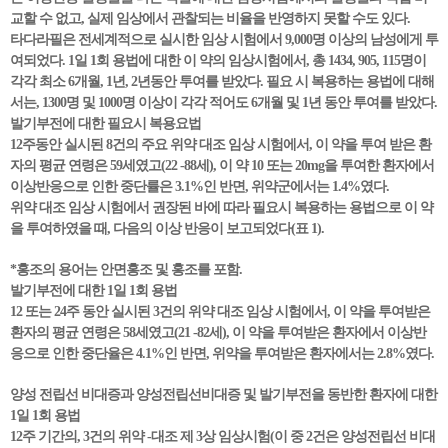
교할 수 없고, 실제 임상에서 관찰되는 비율을 반영하지 못할 수도 있다.
타다라필은 전세계적으로 실시한 임상 시험에서 9,000명 이상의 남성에게 투
여되었다. 1일 1회 용법에 대한 이 약의 임상시험에서, 총 1434, 905, 115명이
각각 최소 6개월, 1년, 2년동안 투여를 받았다. 필요 시 복용하는 용법에 대해
서는, 1300명 및 1000명 이상이 각각 적어도 6개월 및 1년 동안 투여를 받았다.
발기부전에 대한 필요시 복용요법
12주동안 실시된 8건의 주요 위약 대조 임상 시험에서, 이 약을 투여 받은 환
자의 평균 연령은 59세였고(22 -88세), 이 약 10 또는 20mg을 투여한 환자에서
이상반응으로 인한 중단률은 3.1%인 반면, 위약군에서는 1.4%였다.
위약 대조 임상 시험에서 권장된 바에 따라 필요시 복용하는 용법으로 이 약
을 투여하였을 때, 다음의 이상 반응이 보고되었다(표 1).
*홍조의 용어는 안면홍조 및 홍조를 포함.
발기부전에 대한 1일 1회 용법
12 또는 24주 동안 실시된 3건의 위약 대조 임상 시험에서, 이 약을 투여받은
환자의 평균 연령은 58세였고(21 -82세), 이 약을 투여받은 환자에서 이상반
응으로 인한 중단율은 4.1%인 반면, 위약을 투여받은 환자에서는 2.8%였다.
양성 전립선 비대증과 양성전립선비대증 및 발기부전을 동반한 환자에 대한
1일 1회 용법
12주 기간의, 3건의 위약 -대조 제 3상 임상시험(이 중 2건은 양성전립선 비대