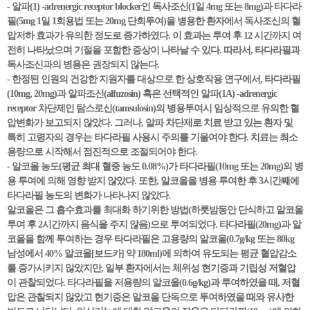
- 알파(1) -adrenergic receptor blocker인 독사조신(1일 4mg 또는 8mg)과 타다라
필(5mg 1일 1회용법 또는 20mg 단회투여)을 병용한 환자에서 독사조신의 혈
압저하 효과가 유의한 정도로 증가하였다. 이 효과는 투여 후 12 시간까지 여
전히 나타났으며 기절을 포함한 증상이 나타날 수 있다. 따라서, 타다라필과
독사조신과의 병용은 권장되지 않는다.
- 한정된 인원의 건강한 지원자를 대상으로 한 상호작용 연구에서, 타다라필
(10mg, 20mg)과 알파조신(alfuzosin) 혹은 선택적인 알파(1A) -adrenergic
receptor 차단제인 탐스로신(tamsulosin)의 병용투여시 임상적으로 유의한 혈
압변화가 보고되지 않았다. 그러나, 알파 차단제로 치료 받고 있는 환자 및
특히 고령자의 경우는 타다라필 사용시 주의를 기울여야 한다. 치료는 최소
용량으로 시작해서 점진적으로 조절되어야 한다.
- 알코올 농도(평균 최대 혈중 농도 0.08%)가 타다라필(10mg 또는 20mg)의 병
용 투여에 의해 영향 받지 않았다. 또한, 알코올을 병용 투여한 후 3시간째에
타다라필 농도의 변화가 나타나지 않았다.
알코올은 그 흡수효과를 최대화 하기위한 방법(하룻밤동안 단식하고 알코올
투여 후 2시간까지 음식을 주지 않음)으로 투여되었다. 타다라필(20mg)과 알
코올을 함께 투여하는 경우 타다라필은 고용량의 알코올(0.7g/kg 또는 80kg
남성에서 40% 알코올[보드카] 약 180ml)에 의하여 유도되는 평균 혈압감소
를 증가시키지 않았지만, 일부 환자에서는 체위성 현기증과 기립성 저혈압
이 관찰되었다. 타다라필을 저용량의 알코올(0.6g/kg)과 투여하였을 때, 저혈
압은 관찰되지 않았고 현기증은 알코올 단독으로 투여하였을 때와 유사한