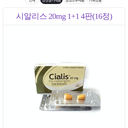
은?
구
꼴
섹
입금확인이 안되는 상황을 대비해 꼭 입금후 고객센터 연락바랍니다.
시알리스 20mg 1+1 4판(16정)
매
사
스
고
[2026구정 연휴]설 연휴 배송 및 휴무 안내
노
객
마
하
센
이
주
우
터
페
문
이
조
지
회