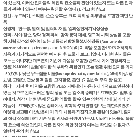
이 있는지, 이러한 인자들의 복합적 요소들과 관련이 있는지 또는 다른 인자
들과 관련이 있는지 여부는 확인할 수 없다 (1. 경고 항 참조)
전신 - 두드러기, 스티븐 -존슨 증후군, 표피 박리성 피부염을 포함한 과민 반
응
신경계 - 편두통, 발작 및 발작의 재발, 일과성전체기억상실증
안과 - 시야 결손, 망막 정맥 폐쇄, 망막 동맥 폐쇄, 영구적 시력 상실을 포함
한 시력 감소의 원인이 되는 비동맥전방허혈성시신경증 (Non -arteritic
anterior ischemic optic neuropathy [NAION])이 이 약을 포함한 PDE5 저해제의
사용과 시기적으로 관련하여 시판 후 드물게 보고되었다. 이러한 환자들은
모두는 아니지만 대부분이 기존에 다음을 포함한(반드시 이에 한정되지는
않음) NAION의 발현에 대한 해부학적 위험인자 또는 혈관 위험 인자를 가지
고 있었다: 낮은 유두함몰 비율(low cup/ disc ratio, crowded disc), 50세 이상, 당
뇨병, 고혈압, 관상 동맥 질환, 고지혈증, 흡연. (5. 일반적 주의 항 참조)
청각— 시판 후 이 약을 포함한 PDE5 저해제의 사용과 시기적으로 연관성이
있는 것으로 갑작스러운 청각 상실 또는 감소의 증례가 보고되었다. 일부 증
례에서, 청각 이상반응에 중요한 역할을 할 수 있는 의학적 상태 및 기타 인
자들이 보고되었다. 많은 증례에서, 의학적 추적관찰 정보는 제한적이었다.
이렇게 보고된 이상반응이 이 약의 사용과 직접적으로 관련이 있는지, 환자
의 청각 상실에 대한 기존 위험 인자와 관련이 있는지, 이러한 인자들의 복합
적 요소에 의한 것인지, 다른 인자에 의한 것인지 여부는 확인할 수 없다 (5.
일반적 주의 항 참조)