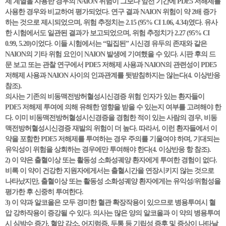
제 계열을 사용한 경우의 NAION 위험이 그보다 앞선 기간에 PDE5 저해제를
사용한 경우와 비교하여 평가되었다. 연구 결과 NAION 위험이 약 2배 증가
하는 것으로 제시되었으며, 위험 추정치는 2.15 (95% CI 1.06, 4.34)였다. 유사
한 시험에서도 일관된 결과가 보고되었으며, 위험 추정치가 2.27 (95% CI
0.99, 5.20)이었다. 이들 시험에서는 “밀집된” 시신경 유두의 존재와 같은
NAION의 기타 위험 요인이 NAION 발생에 기여했을 수 있다. 시판 후의 드
문 보고 또는 관찰 연구에서 PDE5 저해제 사용과 NAION의 관련성이 PDE5
저해제 사용과 NAION 사이의 인과관계를 뒷받침하지는 않는다(4. 이상반응
참조).
의사는 기존의 비동맥전방허혈성시신경증 위험 인자가 있는 환자들이
PDE5 저해제 투여에 의해 유해한 영향을 받을 수 있는지 여부를 고려해야 한
다. 이미 비동맥전방허혈성시신경증을 경험한 적이 있는 사람의 경우, 비동
맥전방허혈성시신경증 재발의 위험이 더 높다. 따라서, 이런 환자들에서 이
약을 포함한 PDE5 저해제를 투여하는 경우 주의를 기울여야 하며, 기대되는
유익성이 위험을 상회하는 경우에만 투여해야 한다(4. 이상반응 항 참조).
2) 이 약은 출혈이상 또는 활동성 소화성궤양 환자에게 투여한 경험이 없다.
비록 이 약이 건강한 지원자에게서는 출혈시간을 연장시키지 않는 것으로
나타났지만, 출혈이상 또는 활동성 소화성궤양 환자에게는 유익성/위험성을
평가한 후 신중히 투여한다.
3) 이 약과 알코올은 모두 경미한 혈관 확장작용이 있으므로 병용투여시 혈
압 강하작용이 증강될 수 있다. 의사는 많은 양의 알코올과 이 약의 병용투여
시 심박수 증가, 혈압 감소, 어지럼증, 두통 등 기립성 증후 및 증상이 나타날