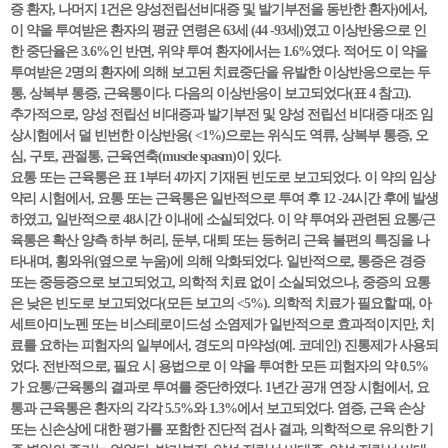
증 환자, 나머지 1건은 양성전립선비대증 및 발기부전을 동반한 환자)에서,
이 약을 투여받은 환자의 평균 연령은 63세 (44 -93세)였고 이상반응으로 인
한 중단율은 3.6%인 반면, 위약 투여 환자에서는 1.6%였다. 적어도 이 약을
투여받은 2명의 환자에 의해 보고된 치료중단을 유발한 이상반응으로는 두
통, 상복부 통증, 근육통이다. 다음의 이상반응이 보고되었다(표 4 참고).
추가적으로, 양성 전립선 비대증과 발기부전 및 양성 전립선 비대증 대조 임
상시험에서 덜 빈번한 이상반응( <1%)으로는 위식도 역류, 상복부 통증, 오
심, 구토, 관절통, 근육연축(muscle spasm)이 있다.
요통 또는 근육통은 표 1부터 4까지 기재된 빈도로 보고되었다. 이 약의 임상
약리 시험에서, 요통 또는 근육통은 일반적으로 투여 후 12 -24시간 후에 발생
하였고, 일반적으로 48시간 이내에 소실되었다. 이 약 투여와 관련된 요통/근
육통은 확산 양측 하부 허리, 둔부, 대퇴 또는 등허리 근육 불편의 특징을 나
타내며, 횡와위(옆으로 누움)에 의해 악화되었다. 일반적으로, 통증은 경증
또는 중등증으로 보고되었고, 의학적 치료 없이 소실되었으나, 중증의 요통
은 낮은 빈도로 보고되었다(모든 보고의 <5%). 의학적 치료가 필요할 때, 아
세트아미노펜 또는 비스테로이드성 소염제가 일반적으로 효과적이지만, 치
료를 요하는 피험자의 일부에서, 경도의 마약성(예. 코데인) 진통제가 사용되
었다. 전반적으로, 필요 시 용법으로 이 약을 투여한 모든 피험자의 약 0.5%
가 요통/근육통의 결과로 투여를 중단하였다. 1년간 공개 연장 시험에서, 요
통과 근육통은 환자의 각각 5.5%와 1.3%에서 보고되었다. 염증, 근육 손상
또는 신손상에 대한 평가를 포함한 진단적 검사 결과, 의학적으로 유의한 기