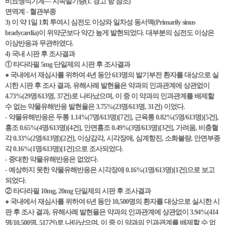
비뇨생식기계— 지속발기증(1. 경고 항 참조)
면역계 - 혈관부종
3) 이 약 1일 1회 투여시 심전도 이상와 일차성 동서맥(Primarily sinus
bradycardia)이 위약군보다 약간 높게 발현되었다. 대부분의 심전도 이상은
이상반응과 무관하였다.
4) 국내 시판 후 조사결과
① 타다라필 5mg 단일제의 시판 후 조사결과
● 국내에서 재심사를 위하여 4년 동안 613명의 발기부전 환자를 대상으로 실
시한 시판 후 조사 결과, 유해사례 발현율은 약과의 인과관계에 상관없이
4.73%(29명/613명, 37건)로 나타났으며, 이 중 이 약과의 인과관계를 배제할
수 없는 약물유해반응 발현율은 3.75%(23명/613명, 31건) 이었다.
- 약물유해반응은 두통 1.14%(7명/613명)[7건], 근육통 0.82%(5명/613명)[5건],
홍조 0.65%(4명/613명)[4건], 안면홍조 0.49%(3명/613명)[3건], 가려움, 비충혈
각 0.33%(2명/613명)[2건], 이상감각, 시각장애, 심계항진, 소화불량, 안면부종
각 0.16%(1명/613명)[1건]으로 조사되었다.
- 중대한 약물유해반응은 없었다.
- 예상하지 못한 약물유해반응은 시각장애 0.16%(1명/613명)[1건]으로 보고
되었다.
② 타다라필 10mg, 20mg 단일제의 시판 후 조사결과
● 국내에서 재심사를 위하여 6년 동안 10,500명의 환자를 대상으로 실시한 시
판 후 조사 결과, 유해사례 발현율은 약과의 인과관계에 상관없이 3.94%(414
명/10,500명, 517건)로 나타났으며, 이 중 이 약과의 인과관계를 배제할 수 없