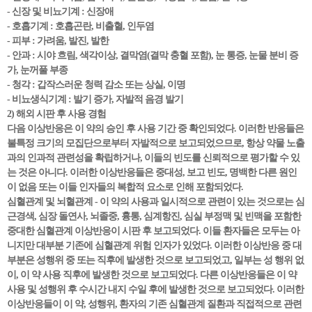
- 신장 및 비뇨기계 : 신장애
- 호흡기계 : 호흡곤란, 비출혈, 인두염
- 피부 : 가려움, 발진, 발한
- 안과 : 시야 흐림, 색각이상, 결막염(결막 충혈 포함), 눈 통증, 눈물 분비 증
가, 눈꺼풀 부종
- 청각 : 갑작스러운 청력 감소 또는 상실, 이명
- 비뇨생식기계 : 발기 증가, 자발적 음경 발기
2) 해외 시판 후 사용 경험
다음 이상반응은 이 약의 승인 후 사용 기간 중 확인되었다. 이러한 반응들은
불특정 크기의 모집단으로부터 자발적으로 보고되었으므로, 항상 약물 노출
과의 인과적 관련성을 확립하거나, 이들의 빈도를 신뢰적으로 평가할 수 있
는 것은 아니다. 이러한 이상반응들은 중대성, 보고 빈도, 명백한 다른 원인
이 없음 또는 이들 인자들의 복합적 요소로 인해 포함되었다.
심혈관계 및 뇌혈관계 - 이 약의 사용과 일시적으로 관련이 있는 것으로는 심
근경색, 심장 돌연사, 뇌졸중, 흉통, 심계항진, 심실 부정맥 및 빈맥을 포함한
중대한 심혈관계 이상반응이 시판 후 보고되었다. 이들 환자들은 모두는 아
니지만 대부분 기존에 심혈관계 위험 인자가 있었다. 이러한 이상반응 중 대
부분은 성행위 중 또는 직후에 발생한 것으로 보고되었고, 일부는 성 행위 없
이, 이 약 사용 직후에 발생한 것으로 보고되었다. 다른 이상반응들은 이 약
사용 및 성행위 후 수시간 내지 수일 후에 발생한 것으로 보고되었다. 이러한
이상반응들이 이 약, 성행위, 환자의 기존 심혈관계 질환과 직접적으로 관련