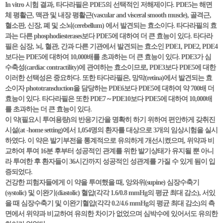
In vitro 시험 결과, 타다라필은 PDE5의 선택적인 저해제이다. PDE5는 해면
체 평활근, 맥관 및 내장 평활근(vascular and visceral smooth muscle), 골격근,
혈소판, 신장, 폐 및 소뇌(cerebellum) 에서 발견되는 효소이다. 타다라필의 효
과는 다른 phosphodiesterases보다 PDE5에 대하여 더 큰 효능이 있다. 타다라
필은 심장, 뇌, 혈관, 간과 다른 기관에서 발견되는 효소인 PDE1, PDE2, PDE4
보다는 PDE5에 대하여 10,000배를 초과하는 더 큰 효능이 있다. PDE3가 심
수축성(cardiac contractility)에 관여하는 효소이므로, PDE3보다 PDE5에 대한
이러한 선택성은 중요하다. 또한 타다라필은, 망막(retina)에서 발견되는 효
소이자 phototransduction을 담당하는 PDE6보다 PDE5에 대하여 약 700배 더
효능이 있다. 타다라필은 또한 PDE7～PDE10보다 PDE5에 대하여 10,000배
를 초과하는 더 큰 효능이 있다.
이 약(필요시 투여용량)의 반응기간을 명확히 하기 위하여 편안하게 갖취진
시설(at -home setting)에서 1,054명의 환자를 대상으로 3개의 임상시험을 실시
하였다. 이 약은 발기부전을 통계적으로 유의하게 개선시켰으며, 위약과 비
교하여 투여 16분 후부터 성공적인 관계를 위한 발기상태가 유지될 뿐 아니
라 투여한 후 환자들이 36시간까지 성공적인 성관계를 가질 수 있게 됨이 입
증되었다.
건강한 피험자들에게 이 약을 투여했을 때, 앙와위(supine) 심장수축기
(systolic) 및 이완기(diastolic) 혈압(각각 1.6/0.8 mmHg의 평균 최대 감소), 서있
을 때 심장수축기 및 이완기혈압(각각 0.2/4.6 mmHg의 평균 최대 감소)의 측
면에서 위약과 비교하여 유의한 차이가 없었으며 심박수에 있어서도 유의한