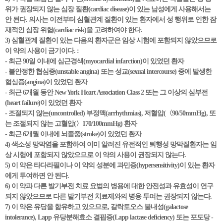
위가 권장되지 않는 심장 질환(cardiac disease)이 있는 남성에게 사용해서는
안 된다. 의사는 이전부터 심혈관계 질환이 있는 환자에서 성 행위로 인한 잠
재적인 심장 위험(cardiac risk)을 고려하여야 한다.
3) 심혈관계 질환이 있는 다음의 환자군은 임상 시험에 포함되지 않았으므로
이 약의 사용이 금기이다. :
- 최근 90일 이내에 심근경색(myocardial infarction)이 있었던 환자
- 불안정한 협심증(unstable angina) 또는 성교(sexual intercourse) 중에 발생한
협심증(angina)이 있었던 환자
- 최근 6개월 동안 New York Heart Association Class 2 또는 그 이상의 심부전
(heart failure)이 있었던 환자
- 조절되지 않는(uncontrolled) 부정맥(arrhythmias), 저혈압(〈90/50mmHg), 또
는 조절되지 않는 고혈압(〉170/100mmHg) 환자
- 최근 6개월 이내에 뇌졸중(stroke)이 있었던 환자
4) 색소성 망막염을 포함하여 이미 알려진 유전적인 퇴행성 망막질환자는 임
상 시험에 포함되지 않았으므로 이 약의 사용이 권장되지 않는다.
5) 이 약은 타다라필이나 이 약의 성분에 과민증(hypersensitivity)이 있는 환자
에게 투여하면 안 된다.
6) 이 약과 다른 발기부전 치료 요법의 병용에 대한 안전성과 유효성이 연구
되지 않았으므로 다른 발기부전 치료제와의 병용 투여는 권장되지 않는다.
7) 이 약은 유당을 함유하고 있으므로, 갈락토오스 불내성(galactose
intolerance), Lapp 유당분해효소 결핍증(Lapp lactase deficiency) 또는 포도당 -