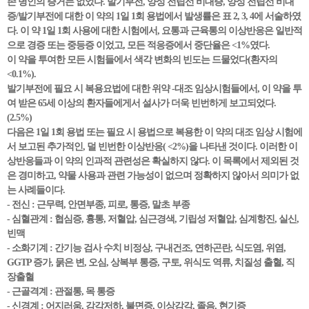
존 병인의 증거는 없었다. 발기부전, 양성 전립선 비대증, 양성 전립선 비대
증/발기부전에 대한 이 약의 1일 1회 용법에서 발생률은 표 2, 3, 4에 서술하였
다. 이 약 1일 1회 사용에 대한 시험에서, 요통과 근육통의 이상반응은 일반적
으로 경증 또는 중등증 이었고, 모든 적응증에서 중단율은 <1%였다.
이 약을 투여한 모든 시험들에서 색각 변화의 빈도는 드물었다(환자의
<0.1%).
발기부전에 필요 시 복용요법에 대한 위약 -대조 임상시험들에서, 이 약을 투
여 받은 65세 이상의 환자들에게서 설사가 더욱 빈번하게 보고되었다.
(2.5%)
다음은 1일 1회 용법 또는 필요 시 용법으로 복용한 이 약의 대조 임상 시험에
서 보고된 추가적인, 덜 빈번한 이상반응( <2%)을 나타낸 것이다. 이러한 이
상반응들과 이 약의 인과적 관련성은 확실하지 않다. 이 목록에서 제외된 것
은 경미하고, 약물 사용과 관련 가능성이 없으며 정확하지 않아서 의미가 없
는 사례들이다.
- 전신 : 근무력, 안면부종, 피로, 통증, 말초 부종
- 심혈관계 : 협심증, 흉통, 저혈압, 심근경색, 기립성 저혈압, 심계항진, 실신,
빈맥
- 소화기계 : 간기능 검사 수치 비정상, 구내건조, 연하곤란, 식도염, 위염,
GGTP 증가, 묽은 변, 오심, 상복부 통증, 구토, 위식도 역류, 치질성 출혈, 직
장출혈
- 근골격계 : 관절통, 목 통증
- 신경계 : 어지러움, 감각저하, 불면증, 이상감각, 졸음, 현기증