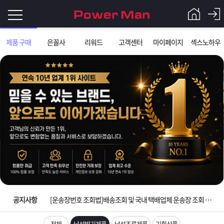
로
제품 구매
은꼴사
리워드
고객센터
마이페이지
섹스노하우
그
로
그
인
인
회
이
원
가
필
입
Q&A
입금확인이 안되는 상황을 대비해 꼭 입금후 고객센터 연락바랍니다.
요
파
[2026구정 연휴]설 연휴 배송 및 휴무 안내
합
워
제
[운송장번호 조회법]배송조회 및 국내 택배업체 운송장 조회 하는법
니
맨
품
은
다.
공지사항
[ios앱 오픈]아이폰 고객 앱설치 가능합니다.
[무인택배함 이용 안내] 집 밖에 주소로 택배 받기
전체
남성발기제품
남성조루제품
기획상품