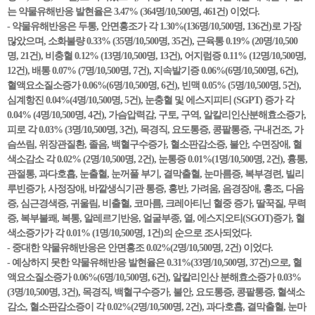
는 약물유해반응 발현율은 3.47% (364명/10,500명, 461건) 이었다.
- 약물유해반응은 두통, 안면홍조가 각 1.30%(136명/10,500명, 136건)로 가장
많았으며, 소화불량 0.33% (35명/10,500명, 35건), 근육통 0.19% (20명/10,500
명, 21건), 비충혈 0.12% (13명/10,500명, 13건), 어지럼증 0.11% (12명/10,500명,
12건), 배통 0.07% (7명/10,500명, 7건), 지속발기증 0.06%(6명/10,500명, 6건),
혈액요소질소증가 0.06%(6명/10,500명, 6건), 빈맥 0.05% (5명/10,500명, 5건),
심계항진 0.04%(4명/10,500명, 5건), 눈충혈 및 에스지피티 (SGPT) 증가 각
0.04% (4명/10,500명, 4건), 가슴압력감, 구토, 구역, 알칼리인산분해효소증가,
피로 각 0.03% (3명/10,500명, 3건), 목경직, 요도통증, 콩팥통증, 구내건조, 가
슴쓰림, 위장관질환, 졸음, 백혈구수증가, 혈소판감소증, 불안, 수면장애, 혈
색소감소 각 0.02% (2명/10,500명, 2건), 눈통증 0.01%(1명/10,500명, 2건), 흉통,
관절통, 과다호흡, 눈출혈, 눈꺼풀 부기, 결막출혈, 눈마름증, 복부경련, 빌리
루빈증가, 사정장애, 바깥생식기관 통증, 홍반, 가려움, 음경장애, 홍조, 다음
증, 심근경색증, 귀울림, 비출혈, 코마름, 크레아티닌 혈중 증가, 딸꾹질, 무력
증, 복부불쾌, 복통, 알레르기반응, 얼굴부종, 열, 에스지오티(SGOT)증가, 혈
색소증가가 각 0.01% (1명/10,500명, 1건)의 순으로 조사되었다.
- 중대한 약물유해반응은 안면홍조 0.02%(2명/10,500명, 2건) 이었다.
- 예상하지 못한 약물유해반응 발현율은 0.31%(33명/10,500명, 37건)으로, 혈
액요소질소증가 0.06%(6명/10,500명, 6건), 알칼리인산 분해효소증가 0.03%
(3명/10,500명, 3건), 목경직, 백혈구수증가, 불안, 요도통증, 콩팥통증, 혈색소
감소, 혈소판감소증이 각 0.02%(2명/10,500명, 2건), 과다호흡, 결막출혈, 눈마