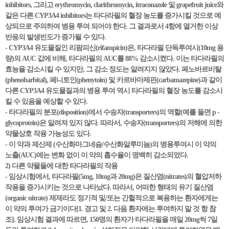
inhibitors, 그리고 erythromycin, clarithromycin, itraconazole 및 grapefruit juice와
같은 다른 CYP3A4 inhibitors는 타다라필의 혈장 농도를 증가시킬 것으로 예
상되므로 주의하여 병용 투여 되어야 한다. 그 결과로서 4항에 열거한 이상
반응의 발생빈도가 증가될 수 있다.
- CYP3A4 유도물질인 리팜피신(rifampicin)은, 타다라필 단독투여시(10mg 용
량)의 AUC 값에 비해, 타다라필의 AUC를 88% 감소시켰다. 이는 타다라필의
효능을 감소시킬 수 있지만, 그 감소 정도는 알려지지 않았다. 페노바르비탈
(phenobarbital), 페니토인(phenytoin) 및 카르바마제핀(carbamazepine)과 같이
다른 CYP3A4 유도물질과의 병용 투여 역시 타다라필의 혈장 농도를 감소시
킬 수 있음을 예상할 수 있다.
- 타다라필의 분포(disposition)에서 수송자(transporters)의 역할(예를 들면 p -
glycoprotein)은 알려져 있지 않다. 따라서, 수송자(transporters)의 저해에 의한
약물상호 작용 가능성도 있다.
- 이 약과 제산제 (수산화마그네슘/수산화알루미늄)의 병용투여시 이 약의
노출(AUC)에는 변화 없이 이 약의 흡수율이 명백히 감소되었다.
2) 다른 약물들에 대한 타다라필의 작용
- 임상시험에서, 타다라필(5mg, 10mg과 20mg)은 질산염(nitrates)의 혈압저하
작용을 증가시키는 것으로 나타났다. 따라서, 어떠한 형태의 유기 질산염
(organic nitrate) 제제라도 정기적 및/또는 간헐적으로 복용하는 환자에게는
이 약의 투여가 금기이다[1. 경고 및 2. 다음 환자에는 투여하지 말 것 항 참
조]. 임상시험 결과에 따르면, 150명의 환자가 타다라필을 매일 20mg씩 7일