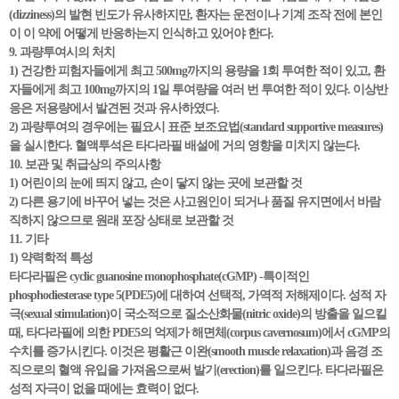
(dizziness)의 발현 빈도가 유사하지만, 환자는 운전이나 기계 조작 전에 본인
이 이 약에 어떻게 반응하는지 인식하고 있어야 한다.
9. 과량투여시의 처치
1) 건강한 피험자들에게 최고 500mg까지의 용량을 1회 투여한 적이 있고, 환
자들에게 최고 100mg까지의 1일 투여량을 여러 번 투여한 적이 있다. 이상반
응은 저용량에서 발견된 것과 유사하였다.
2) 과량투여의 경우에는 필요시 표준 보조요법(standard supportive measures)
을 실시한다. 혈액투석은 타다라필 배설에 거의 영향을 미치지 않는다.
10. 보관 및 취급상의 주의사항
1) 어린이의 눈에 띄지 않고, 손이 닿지 않는 곳에 보관할 것
2) 다른 용기에 바꾸어 넣는 것은 사고원인이 되거나 품질 유지면에서 바람
직하지 않으므로 원래 포장 상태로 보관할 것
11. 기타
1) 약력학적 특성
타다라필은 cyclic guanosine monophosphate(cGMP) -특이적인
phosphodiesterase type 5(PDE5)에 대하여 선택적, 가역적 저해제이다. 성적 자
극(sexual stimulation)이 국소적으로 질소산화물(nitric oxide)의 방출을 일으킬
때, 타다라필에 의한 PDE5의 억제가 해면체(corpus cavernosum)에서 cGMP의
수치를 증가시킨다. 이것은 평활근 이완(smooth muscle relaxation)과 음경 조
직으로의 혈액 유입을 가져옴으로써 발기(erection)를 일으킨다. 타다라필은
성적 자극이 없을 때에는 효력이 없다.