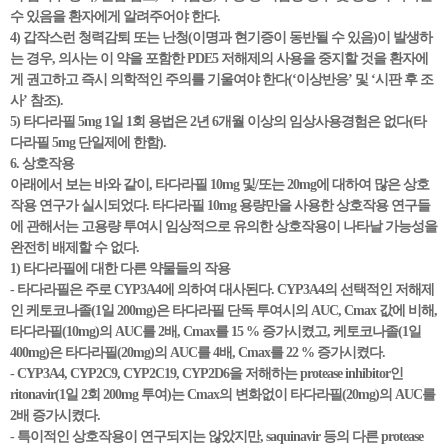
수 있음을 환자에게 알려주어야 한다.
4) 갑작스런 청력감퇴 또는 난청(이명과 현기증이 동반될 수 있음)이 발생하
는 경우, 의사는 이 약을 포함한 PDE5 저해제의 사용을 중지할 것을 환자에
게 권고하고 즉시 의학적인 주의를 기울여야 한다(‘이상반응’ 및 ‘시판 후 조
사’ 참조).
5) 타다라필 5mg 1일 1회 용법은 2년 6개월 이상의 임상사용경험은 없다(타
다라필 5mg 단일제에 한함).
6. 상호작용
아래에서 보는 바와 같이, 타다라필 10mg 및/또는 20mg에 대하여 많은 상호
작용 연구가 실시되었다. 타다라필 10mg 용량만을 사용한 상호작용 연구들
에 관해서는 고용량 투여시 임상적으로 유의한 상호작용이 나타날 가능성을
완전히 배제할 수 없다.
1) 타다라필에 대한 다른 약물들의 작용
- 타다라필은 주로 CYP3A4에 의하여 대사된다. CYP3A4의 선택적인 저해제
인 케토코나졸(1일 200mg)은 타다라필 단독 투여시의 AUC, Cmax 값에 비해,
타다라필(10mg)의 AUC를 2배, Cmax를 15 % 증가시켰고, 케토코나졸(1일
400mg)은 타다라필(20mg)의 AUC를 4배, Cmax를 22 % 증가시켰다.
- CYP3A4, CYP2C9, CYP2C19, CYP2D6을 저해하는 protease inhibitor인
ritonavir(1일 2회 200mg 투여)는 Cmax의 변화없이 타다라필(20mg)의 AUC를
2배 증가시켰다.
- 특이적인 상호작용이 연구되지는 않았지만, saquinavir 등의 다른 protease