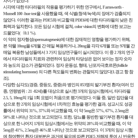
차이가 없었다.
시각에 대한 타다라필의 작용을 평가하기 위한 연구에서, Farnsworth -
Munsell 100 -hue test을 사용했을 때, 색 식별(청색/녹색)의 장애가 검출되지
않았다. 이러한 결과는 PDE5와 비교할 때 PDE6에 대한 타다라필의 낮은 친
화력과 일치한다. 모든 임상 시험에 걸쳐, color vision의 변화에 대한 보고는
드물었다(〈0.1 %).
이 약의 정자형성(spermatogenesis)에 대한 잠재적인 영향을 평가하기 위해,
본 약물 10mg을 6개월 간 매일 복용하거나, 20mg을 각각 6개월 또는 9개월 간
매일 복용한 남성들에서 3 가지 임상연구들이 실시되었다. 이 중 2 개의 연구
에서 타다라필의 치료와 관련하여 임상적 타당성은 없어 보이는 정자 숫자
와 농도의 감소가 관찰되었다. 정자 운동성, 형태, 난포자극호르몬(follicle
stimulating hormone) 의 다른 척도들의 변화는 관찰되지 않았다[1.경고 항 참
조].
다양한 심각도(경증, 중등도, 중증)와 병인의 853명의 발기부전 환자(여러 인
종, 연령범위 : 21 -82세)를 대상으로 실시한 3개의 임상시험에서, 타다라필
2.5, 5, 10mg의 1일 1회 요법이 처음으로 평가되었다. 이들 중, 일반 집단을 대
상으로 한 2개의 임상시험에서 1차적인 효능을 평가한 결과, 성교시도 성공
률에서 위약의 31%, 37%와 비교했을 때, 이 약 5mg은 57%, 67%, 2.5mg은
50%로 나타난 것으로 보고되었다. 또한, 당뇨를 동반한 발기부전 환자를 대
상으로 한 나머지 1개의 임상시험에서는 위약의 28%와 비교했을 때, 이 약
5mg은 41%, 2.5mg은 46%로 나타난 것으로 보고되었다. 이 3개의 임상 시험
에 참여했던 환자 대부분은 과거에 필요에 따른 PDE5 저해제 투여 시 반응한