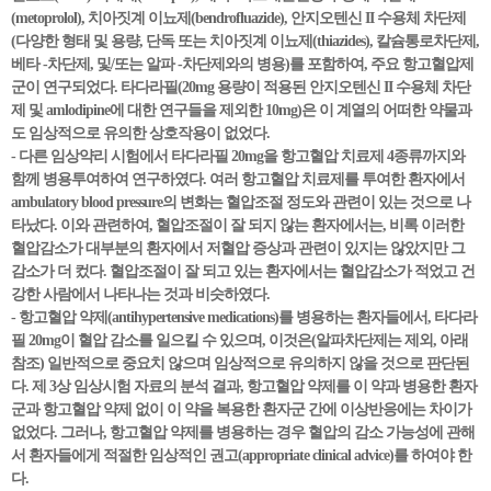
(metoprolol), 치아짓계 이뇨제(bendrofluazide), 안지오텐신 II 수용체 차단제
(다양한 형태 및 용량, 단독 또는 치아짓계 이뇨제(thiazides), 칼슘통로차단제,
베타 -차단제, 및/또는 알파 -차단제와의 병용)를 포함하여, 주요 항고혈압제
군이 연구되었다. 타다라필(20mg 용량이 적용된 안지오텐신 II 수용체 차단
제 및 amlodipine에 대한 연구들을 제외한 10mg)은 이 계열의 어떠한 약물과
도 임상적으로 유의한 상호작용이 없었다.
- 다른 임상약리 시험에서 타다라필 20mg을 항고혈압 치료제 4종류까지와
함께 병용투여하여 연구하였다. 여러 항고혈압 치료제를 투여한 환자에서
ambulatory blood pressure의 변화는 혈압조절 정도와 관련이 있는 것으로 나
타났다. 이와 관련하여, 혈압조절이 잘 되지 않는 환자에서는, 비록 이러한
혈압감소가 대부분의 환자에서 저혈압 증상과 관련이 있지는 않았지만 그
감소가 더 컸다. 혈압조절이 잘 되고 있는 환자에서는 혈압감소가 적었고 건
강한 사람에서 나타나는 것과 비슷하였다.
- 항고혈압 약제(antihypertensive medications)를 병용하는 환자들에서, 타다라
필 20mg이 혈압 감소를 일으킬 수 있으며, 이것은(알파차단제는 제외, 아래
참조) 일반적으로 중요치 않으며 임상적으로 유의하지 않을 것으로 판단된
다. 제 3상 임상시험 자료의 분석 결과, 항고혈압 약제를 이 약과 병용한 환자
군과 항고혈압 약제 없이 이 약을 복용한 환자군 간에 이상반응에는 차이가
없었다. 그러나, 항고혈압 약제를 병용하는 경우 혈압의 감소 가능성에 관해
서 환자들에게 적절한 임상적인 권고(appropriate clinical advice)를 하여야 한
다.