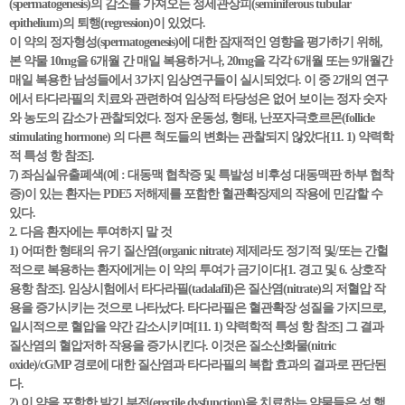
(spermatogenesis)의 감소를 가져오는 정세관상피(seminiferous tubular
epithelium)의 퇴행(regression)이 있었다.
이 약의 정자형성(spermatogenesis)에 대한 잠재적인 영향을 평가하기 위해,
본 약물 10mg을 6개월 간 매일 복용하거나, 20mg을 각각 6개월 또는 9개월간
매일 복용한 남성들에서 3가지 임상연구들이 실시되었다. 이 중 2개의 연구
에서 타다라필의 치료와 관련하여 임상적 타당성은 없어 보이는 정자 숫자
와 농도의 감소가 관찰되었다. 정자 운동성, 형태, 난포자극호르몬(follicle
stimulating hormone) 의 다른 척도들의 변화는 관찰되지 않았다[11. 1) 약력학
적 특성 항 참조].
7) 좌심실유출폐색(예 : 대동맥 협착증 및 특발성 비후성 대동맥판 하부 협착
증)이 있는 환자는 PDE5 저해제를 포함한 혈관확장제의 작용에 민감할 수
있다.
2. 다음 환자에는 투여하지 말 것
1) 어떠한 형태의 유기 질산염(organic nitrate) 제제라도 정기적 및/또는 간헐
적으로 복용하는 환자에게는 이 약의 투여가 금기이다[1. 경고 및 6. 상호작
용항 참조]. 임상시험에서 타다라필(tadalafil)은 질산염(nitrate)의 저혈압 작
용을 증가시키는 것으로 나타났다. 타다라필은 혈관확장 성질을 가지므로,
일시적으로 혈압을 약간 감소시키며[11. 1) 약력학적 특성 항 참조] 그 결과
질산염의 혈압저하 작용을 증가시킨다. 이것은 질소산화물(nitric
oxide)/cGMP 경로에 대한 질산염과 타다라필의 복합 효과의 결과로 판단된
다.
2) 이 약을 포함한 발기 부전(erectile dysfunction)을 치료하는 약물들은 성 행