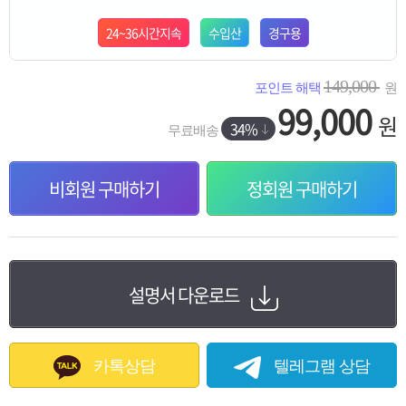
24~36시간지속
수입산
경구용
149,000
포인트 해택
원
99,000
원
34%
무료배송
비회원 구매하기
정회원 구매하기
설명서 다운로드
카톡상담
텔레그램 상담