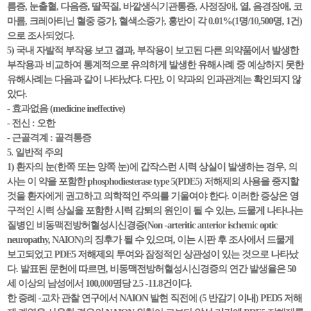
름증, 눈출혈, 다음증, 딸꾹질, 바깥생식기관통증, 사정장애, 열, 음경장애, 코
마름, 크레아티닌 혈중 증가, 혈색소증가, 홍반이 각 0.01%(1명/10,500명, 1건)
으로 조사되었다.
5) 국내 자발적 부작용 보고 결과, 부작용이 보고된 다른 의약품에서 발생한
부작용과 비교하여 통계적으로 유의하게 발생한 유해사례 중 예상하지 못한
유해사례는 다음과 같이 나타났다. 다만, 이 약과의 인과관계는 확인되지 않
았다.
- 효과없음 (medicine ineffective)
- 전신 : 오한
- 근골격계 : 골격통증
5. 일반적 주의
1) 환자의 눈(한쪽 또는 양쪽 눈)에 갑작스런 시력 상실이 발생하는 경우, 의
사는 이 약을 포함한 phosphodiesterase type 5(PDE5) 저해제의 사용을 중지할
것을 환자에게 권고하고 의학적인 주의를 기울여야 한다. 이러한 증상은 영
구적인 시력 상실을 포함한 시력 감퇴의 원인이 될 수 있는, 드물게 나타나는
질병인 비동맥전방허혈성시신경증(Non -arteritic anterior ischemic optic
neuropathy, NAION)의 징후가 될 수 있으며, 이는 시판 후 조사에서 드물게
보고되었고 PDE5 저해제의 투여와 잠정적인 상관성이 있는 것으로 나타났
다. 발표된 문헌에 따르면, 비동맥전방허혈성시신경증의 연간 발생율은 50
세 이상의 남성에서 100,000명당 2.5 -11.8건이다.
한 증례 -교차 관찰 연구에서 NAION 발현 직전에 (5 반감기 이내) PED5 저해