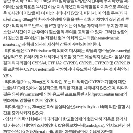
동안 투여하고 0.4mg nitroglycerin 설하정을 다양한 시간대에 투여하였을 때,
이러한 상호작용은 24시간 이상 지속되었고 타다라필을 마지막으로 투여한
후 48시간이 지났을 때 더 이상 나타나지 않았다. 따라서, 이 약을 투여(타다
라필 2.5mg -20mg)한 환자가 생명에 위협을 받는 상황에 처하여 질산염의 투
여가 의학적으로 반드시 필요한 경우에는 이 약을 마지막으로 투여한 후 최
소한 48시간이 지난 후에야 질산염의 투여를 고려할 수 있다. 그러한 상황에
서 질산염을 투여할 때는 적절한 혈액 역학적 모니터링(haemodynamic
monitoring)과 함께 의사의 세심한 감독이 수반되어야 한다.
- 타다라필은 CYP450 isoforms에 의하여 대사되는 약물의 청소율(clearance)을
임상적으로 유의하게 저해하거나 유도할 것으로 예상되지 않는다. 임상시험
결과 타다라필이 CYP3A4, CYP1A2, CYP2D6, CYP2E1, CYP2C9 및 CYP2C19
를 포함하는 CYP450 isoforms을 저해하거나 유도하지 않는다는 것이 확인되
었다.
- 타다라필(10mg, 20mg)은 S -와파린 또는 R -와파린(CYP2C9 기질)에 대한
노출(AUC)에 있어서 임상적으로 유의한 작용을 나타내지 않았으며, 타다라
필은 와파린(warfarin)에 의해 유도된 프로트롬빈 시간(prothrombin time)의
변화에도 영향을 미치지 않았다.
- 타다라필(10mg, 20mg)은 아세틸살리실산(acetyl salicylic acid)에 의한 출혈 시
간을 증가시키지 않았다.
- 임상 약리학 시험에서 타다라필이 항고혈압제의 혈압저하 작용을 증가시
킬 가능성에 대하여 조사하였다. 칼슘통로차단제(amlodipine), 안지오텐신 전
환효소(ACE) 저해제(enalapril), 베타 -아드레날린성 수용체 차단제