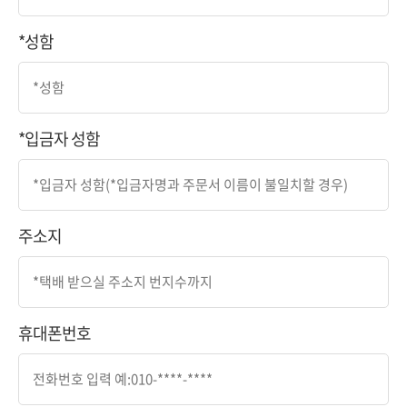
*성함
*입금자 성함
주소지
휴대폰번호