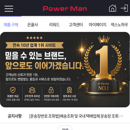
로
제품 구매
은꼴사
리워드
고객센터
마이페이지
섹스노하우
그
로
그
인
인
회
이
원
가
필
입
Q&A
요
파
입금확인이 안되는 상황을 대비해 꼭 입금후 고객센터 연락바랍니다.
합
워
제
[2026구정 연휴]설 연휴 배송 및 휴무 안내
니
맨
품
은
다.
공지사항
[운송장번호 조회법]배송조회 및 국내 택배업체 운송장 조회 하는법
[ios앱 오픈]아이폰 고객 앱설치 가능합니다.
전체