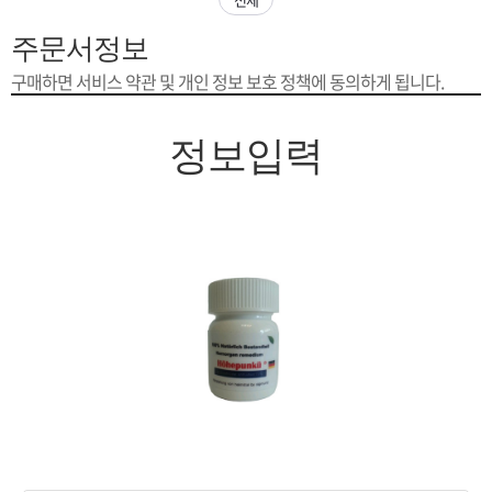
은?
구
꼴
섹
주문서정보
[무인택배함 이용 안내] 집 밖에 주소로 택배 받기
매
사
스
고
구매하면 서비스 약관 및 개인 정보 보호 정책에 동의하게 됩니다.
입금확인이 안되는 상황을 대비해 꼭 입금후 고객센터 연락바랍니다.
노
객
마
정보입력
[2026구정 연휴]설 연휴 배송 및 휴무 안내
하
센
이
주
우
터
페
문
이
조
지
회