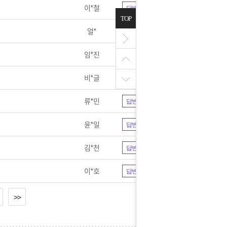
이*철
답변완료
TOP
얼*
답변완료
임*진
답변완료
비*글
답변완료
류*민
답변완료
윤*일
답변완료
김*천
답변완료
이*호
답변완료
>>