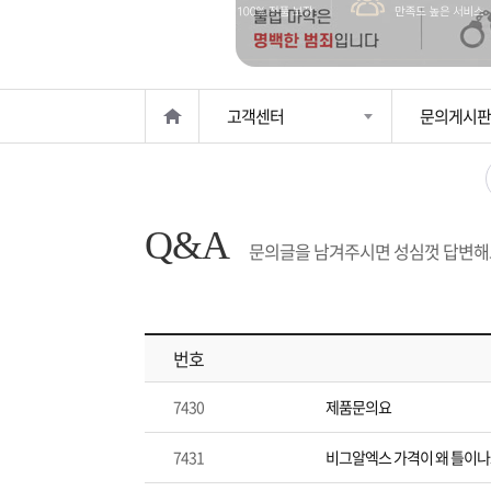
은?
구
꼴
섹
매
사
스
고
고객센터
문의게시판
노
객
마
하
센
이
주
Q&A
우
터
페
문
문의글을 남겨주시면 성심껏 답변해
이
조
번호
지
회
7430
제품문의요
7431
비그알엑스 가격이 왜 틀이나