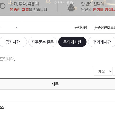
입금확인이 안되
[2026구정 연휴
공지사항
[운송장번호 조
[ios앱 오픈]
공지사항
자주묻는 질문
문의게시판
후기게시판
[무인택배함 이용
드립니다.
입금확인이 안되
[2026구정 연휴
제목
요?