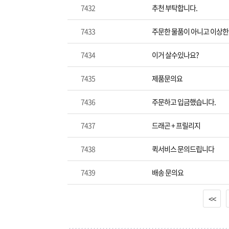
7432
추천 부탁합니다.
7433
주문한 물품이 아니고 이상한
7434
이거 살수있나요?
7435
제품문의요
7436
주문하고 입금했습니다.
7437
드래곤 + 프릴리지
7438
퀵서비스 문의드립니다
7439
배송 문의요
<<