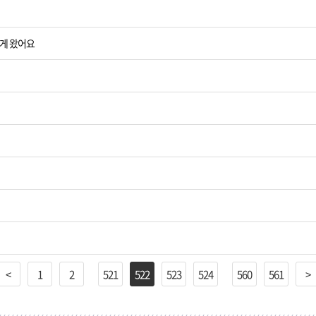
게 왔어요
<
1
2
521
522
523
524
560
561
>