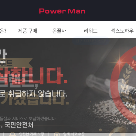
은?
제품 구매
은꼴사
리워드
섹스노하우
친구 초대하면 5천원!