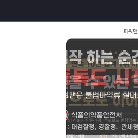
로
그
파워맨
인
로
그
인
이
회
필
원
가
요
입
Q&A
합
파
니
워
제
다.
맨
품
은