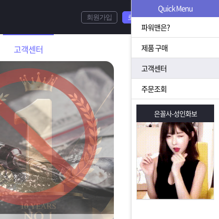
Quick Menu
회원가입
로그인
파워맨은?
제품 구매
고객센터
고객센터
주문조회
은꼴사-성인화보
은꼴사-성인화보